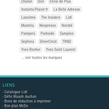
Chanel
Dior
Envie de Plus
Instants-Plaisir.fr
La Belle Adresse
Lancôme
The Insiders
Lidl
Mustela
Nespresso
Nocibé
Pampers
Parkside
Sampleo
Sephora
SilverCrest
TRND
Yves Rocher
Yves Saint Laurent
... voir toutes les marques
LIENS
-
Catalogue Lidl
-
Défis Waaoh Auchan
-
Bons de réduction à imprimer
-
Bon plan McDo