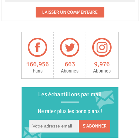
166,956
663
9,976
Fans
Abonnés
Abonnés
Les échantillons par mail
Ne ratez plus les bons plans !
S'ABONNER