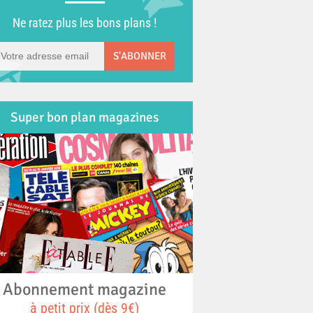
Ne ratez plus les bons plans !
S'ABONNER
Super bon plan magazines
Abonnement magazine
à petit prix (dès 9€)