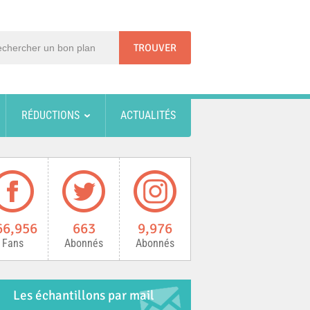
RÉDUCTIONS
ACTUALITÉS
66,956
663
9,976
Fans
Abonnés
Abonnés
Les échantillons par mail