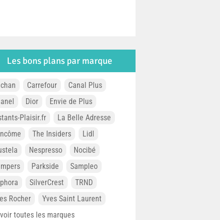
Les bons plans par marque
chan
Carrefour
Canal Plus
anel
Dior
Envie de Plus
stants-Plaisir.fr
La Belle Adresse
ancôme
The Insiders
Lidl
stela
Nespresso
Nocibé
ampers
Parkside
Sampleo
phora
SilverCrest
TRND
es Rocher
Yves Saint Laurent
. voir toutes les marques