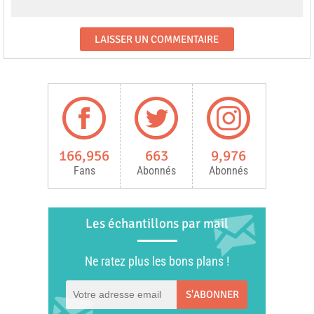
166,956
663
9,976
Fans
Abonnés
Abonnés
Les échantillons par mail
Ne ratez plus les bons plans !
S'ABONNER