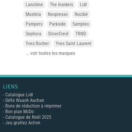
Lancôme
The Insiders
Lidl
Mustela
Nespresso
Nocibé
Pampers
Parkside
Sampleo
Sephora
SilverCrest
TRND
Yves Rocher
Yves Saint Laurent
... voir toutes les marques
LIENS
-
Catalogue Lidl
-
Défis Waaoh Auchan
-
Bons de réduction à imprimer
-
Bon plan McDo
-
Catalogue de Noël 2025
-
Jeu grattez Action