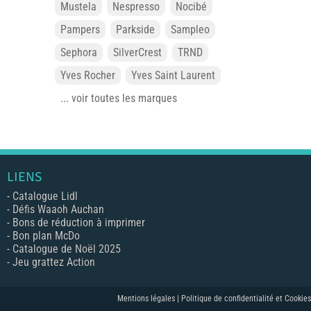
Mustela
Nespresso
Nocibé
Pampers
Parkside
Sampleo
Sephora
SilverCrest
TRND
Yves Rocher
Yves Saint Laurent
... voir toutes les marques
LIENS
-
Catalogue Lidl
-
Défis Waaoh Auchan
-
Bons de réduction à imprimer
-
Bon plan McDo
-
Catalogue de Noël 2025
-
Jeu grattez Action
Mentions légales |
Politique de confidentialité et Cookies