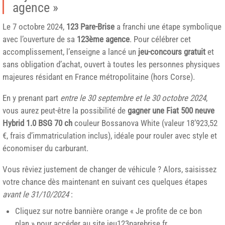
agence »
Le 7 octobre 2024,
123 Pare-Brise
a franchi une étape symbolique
avec l’ouverture de sa
123ème agence
. Pour célébrer cet
accomplissement, l’enseigne a lancé un
jeu-concours gratuit
et
sans obligation d’achat, ouvert à toutes les personnes physiques
majeures résidant en France métropolitaine (hors Corse).
En y prenant part
entre le 30 septembre et le 30 octobre 2024
,
vous aurez peut-être la possibilité de
gagner une Fiat 500 neuve
Hybrid 1.0 BSG 70 ch
couleur Bossanova White (valeur 18’923,52
€, frais d’immatriculation inclus), idéale pour rouler avec style et
économiser du carburant.
Vous rêviez justement de changer de véhicule ? Alors, saisissez
votre chance dès maintenant en suivant ces quelques étapes
avant le 31/10/2024
:
Cliquez sur notre bannière orange « Je profite de ce bon
plan » pour accéder au site jeu123parebrise.fr,