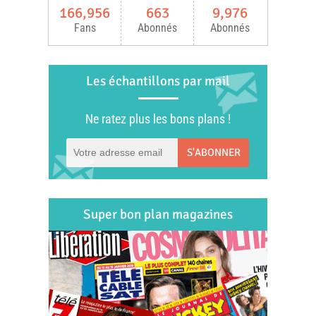
166,956
663
9,976
Fans
Abonnés
Abonnés
Les échantillons par mail
Ne ratez plus les bons plans !
S'ABONNER
Super bon plan magazines