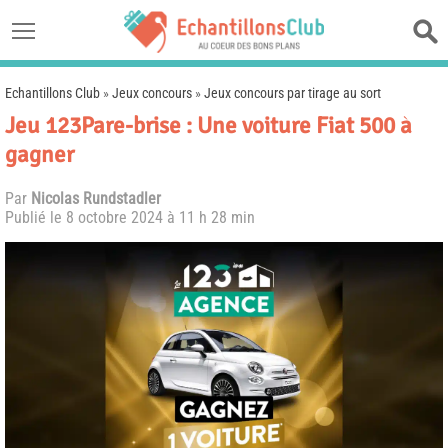
Echantillons Club
»
Jeux concours
»
Jeux concours par tirage au sort
Jeu 123Pare-brise : Une voiture Fiat 500 à
gagner
Par
Nicolas Rundstadler
Publié le
8 octobre 2024 à 11 h 28 min