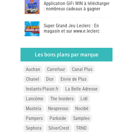
Application GiFi WIN à télécharger
: nombreux cadeaux à gagner
Super Grand Jeu Leclerc : En
magasin et sur www.e.leclerc
Les bons plans par marque
Auchan
Carrefour
Canal Plus
Chanel
Dior
Envie de Plus
Instants-Plaisir.fr
La Belle Adresse
Lancôme
The Insiders
Lidl
Mustela
Nespresso
Nocibé
Pampers
Parkside
Sampleo
Sephora
SilverCrest
TRND