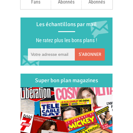
Fans
Abonnés
Abonnés
Les échantillons par mail
Ne ratez plus les bons plans !
S'ABONNER
Super bon plan magazines