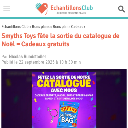
Echantillons Club
»
Bons plans
»
Bons plans Cadeaux
Smyths Toys fête la sortie du catalogue de
Noël = Cadeaux gratuits
Par
Nicolas Rundstadler
Publié le
22 septembre 2025 à 10 h 30 min