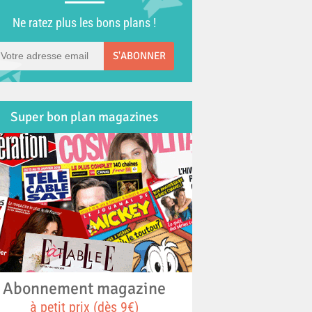
Ne ratez plus les bons plans !
S'ABONNER
Super bon plan magazines
Abonnement magazine
à petit prix (dès 9€)