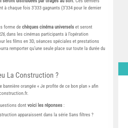
 seront distribuées par tirages au sort
. Ces derniers
t à chaque fois 3’333 gagnants (3’334 pour le dernier
us forme de
chèques cinéma universels
et seront
026
, dans les cinémas participants à l’opération
r les films en 3D, séances spéciales et prestations
rra remporter qu’une seule place sur toute la durée du
eu La Construction ?
e bannière orangée « Je profite de ce bon plan » afin
onstruction.fr.
questions dont
voici les réponses
:
ruction apparaissent dans la série Sans filtres ?