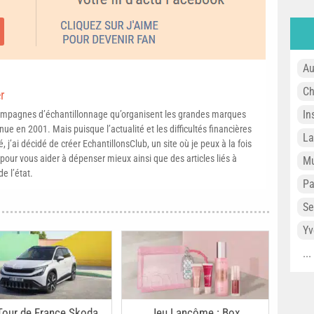
Au
Ch
r
In
campagnes d’échantillonnage qu’organisent les grandes marques
ue en 2001. Mais puisque l’actualité et les difficultés financières
L
, j’ai décidé de créer EchantillonsClub, un site où je peux à la fois
pour vous aider à dépenser mieux ainsi que des articles liés à
Mu
e l’état.
P
Se
Yv
..
Tour de France Skoda
Jeu Lancôme : Box