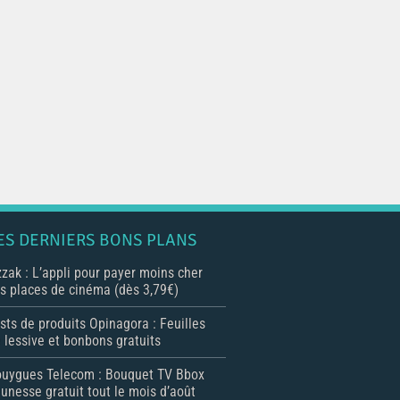
ES DERNIERS BONS PLANS
zak : L’appli pour payer moins cher
s places de cinéma (dès 3,79€)
sts de produits Opinagora : Feuilles
 lessive et bonbons gratuits
uygues Telecom : Bouquet TV Bbox
unesse gratuit tout le mois d’août