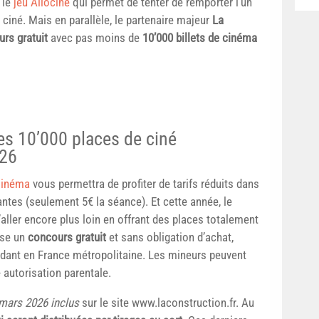
 le
jeu Allociné
qui permet de tenter de remporter l’un
iné. Mais en parallèle, le partenaire majeur
La
rs gratuit
avec pas moins de
10’000 billets de cinéma
es 10’000 places de ciné
026
Cinéma
vous permettra de profiter de tarifs réduits dans
ntes (seulement 5€ la séance). Et cette année, le
’aller encore plus loin en offrant des places totalement
se un
concours gratuit
et sans obligation d’achat,
idant en France métropolitaine. Les mineurs peuvent
 autorisation parentale.
 mars 2026 inclus
sur le site www.laconstruction.fr. Au