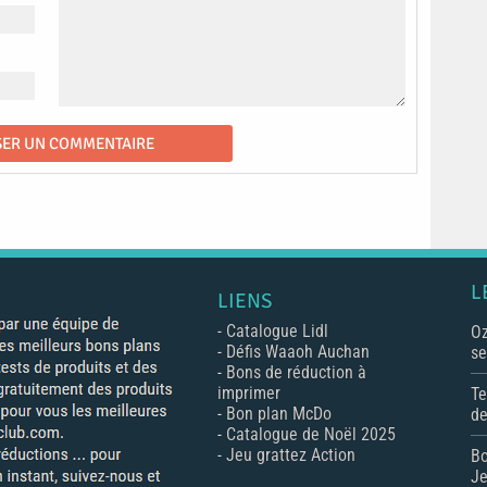
L
LIENS
-
Catalogue Lidl
Oz
-
Défis Waaoh Auchan
se
-
Bons de réduction à
imprimer
Te
-
Bon plan McDo
de
-
Catalogue de Noël 2025
-
Jeu grattez Action
Bo
Je