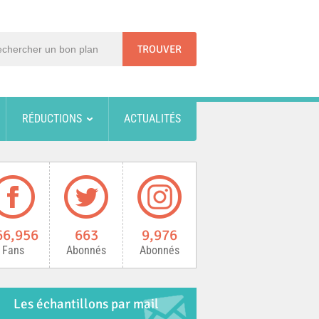
RÉDUCTIONS
ACTUALITÉS
66,956
663
9,976
Fans
Abonnés
Abonnés
Les échantillons par mail