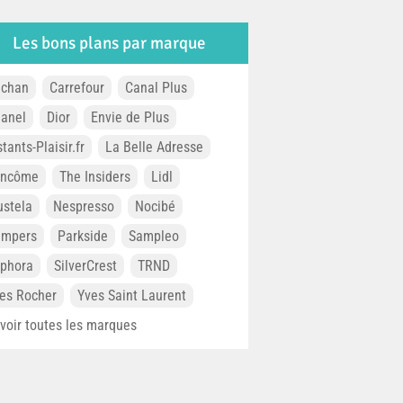
Les bons plans par marque
chan
Carrefour
Canal Plus
anel
Dior
Envie de Plus
stants-Plaisir.fr
La Belle Adresse
ancôme
The Insiders
Lidl
stela
Nespresso
Nocibé
ampers
Parkside
Sampleo
phora
SilverCrest
TRND
es Rocher
Yves Saint Laurent
. voir toutes les marques