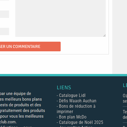
L
LIENS
-
Catalogue Lidl
Oz
-
Défis Waaoh Auchan
se
-
Bons de réduction à
imprimer
Te
-
Bon plan McDo
de
-
Catalogue de Noël 2025