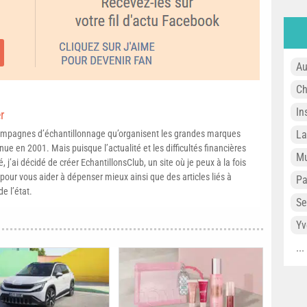
Au
Ch
In
r
L
campagnes d’échantillonnage qu’organisent les grandes marques
ue en 2001. Mais puisque l’actualité et les difficultés financières
Mu
, j’ai décidé de créer EchantillonsClub, un site où je peux à la fois
pour vous aider à dépenser mieux ainsi que des articles liés à
P
e l’état.
Se
Yv
..