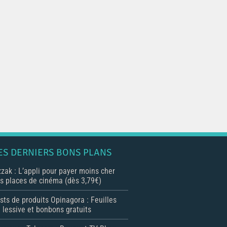
ES DERNIERS BONS PLANS
zak : L’appli pour payer moins cher
s places de cinéma (dès 3,79€)
sts de produits Opinagora : Feuilles
 lessive et bonbons gratuits