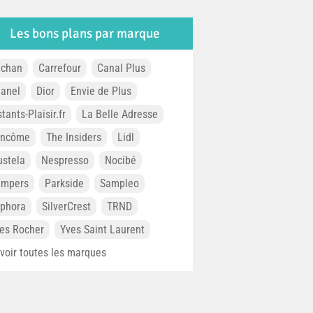
Les bons plans par marque
chan
Carrefour
Canal Plus
anel
Dior
Envie de Plus
stants-Plaisir.fr
La Belle Adresse
ancôme
The Insiders
Lidl
stela
Nespresso
Nocibé
ampers
Parkside
Sampleo
phora
SilverCrest
TRND
es Rocher
Yves Saint Laurent
. voir toutes les marques