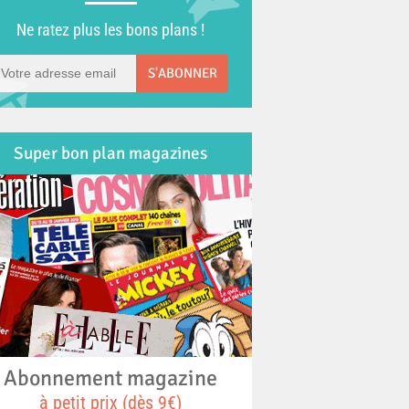
Ne ratez plus les bons plans !
S'ABONNER
Super bon plan magazines
Abonnement magazine
à petit prix (dès 9€)