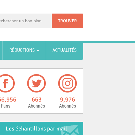
RÉDUCTIONS
ACTUALITÉS
66,956
663
9,976
Fans
Abonnés
Abonnés
Les échantillons par mail