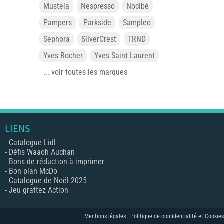
Mustela
Nespresso
Nocibé
Pampers
Parkside
Sampleo
Sephora
SilverCrest
TRND
Yves Rocher
Yves Saint Laurent
... voir toutes les marques
LIENS
-
Catalogue Lidl
-
Défis Waaoh Auchan
-
Bons de réduction à imprimer
-
Bon plan McDo
-
Catalogue de Noël 2025
-
Jeu grattez Action
Mentions légales |
Politique de confidentialité et Cookies