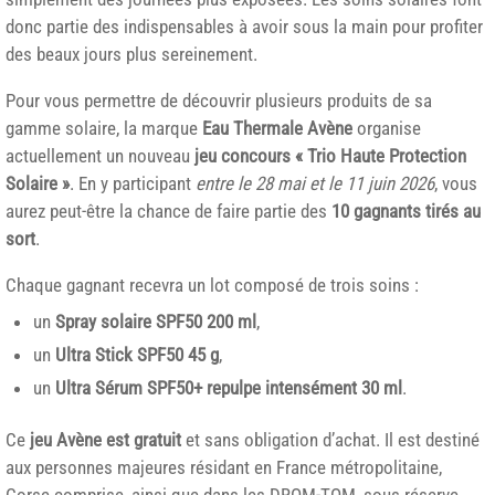
donc partie des indispensables à avoir sous la main pour profiter
des beaux jours plus sereinement.
Pour vous permettre de découvrir plusieurs produits de sa
gamme solaire, la marque
Eau Thermale Avène
organise
actuellement un nouveau
jeu concours « Trio Haute Protection
Solaire »
. En y participant
entre le 28 mai et le 11 juin 2026
, vous
aurez peut-être la chance de faire partie des
10 gagnants tirés au
sort
.
Chaque gagnant recevra un lot composé de trois soins :
un
Spray solaire SPF50 200 ml
,
un
Ultra Stick SPF50 45 g
,
un
Ultra Sérum SPF50+ repulpe intensément 30 ml
.
Ce
jeu Avène est gratuit
et sans obligation d’achat. Il est destiné
aux personnes majeures résidant en France métropolitaine,
Corse comprise, ainsi que dans les DROM-TOM, sous réserve