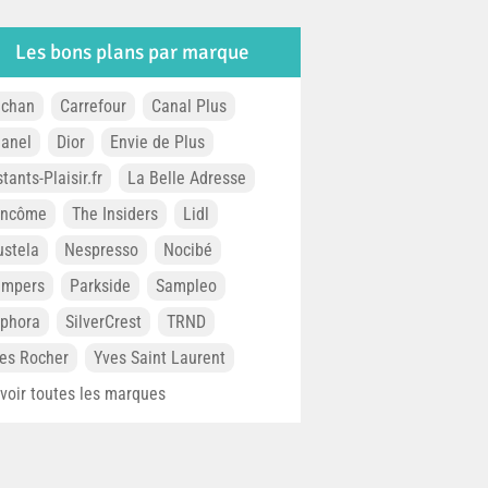
Les bons plans par marque
chan
Carrefour
Canal Plus
anel
Dior
Envie de Plus
stants-Plaisir.fr
La Belle Adresse
ancôme
The Insiders
Lidl
stela
Nespresso
Nocibé
ampers
Parkside
Sampleo
phora
SilverCrest
TRND
es Rocher
Yves Saint Laurent
. voir toutes les marques