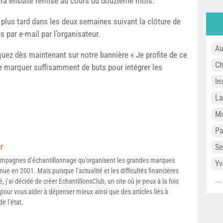
era ensuite remise au cours du douzième mois.
au plus tard dans les deux semaines suivant la clôture de
 par e-mail par l’organisateur.
Au
uez dès maintenant sur notre bannière « Je profite de ce
Ch
de marquer suffisamment de buts pour intégrer les
In
L
Mu
P
r
Se
campagnes d’échantillonnage qu’organisent les grandes marques
Yv
ue en 2001. Mais puisque l’actualité et les difficultés financières
..
, j’ai décidé de créer EchantillonsClub, un site où je peux à la fois
pour vous aider à dépenser mieux ainsi que des articles liés à
e l’état.