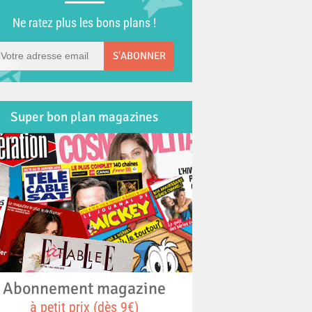
Ne ratez plus les bons plans !
S'ABONNER
Super bon plan magazines
Abonnement magazine
à petit prix (dès 9€)