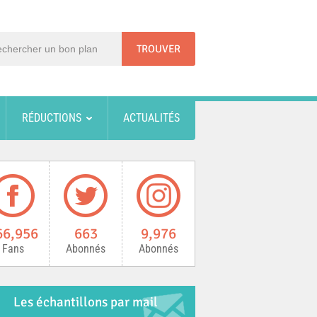
RÉDUCTIONS
ACTUALITÉS
66,956
663
9,976
Fans
Abonnés
Abonnés
Les échantillons par mail