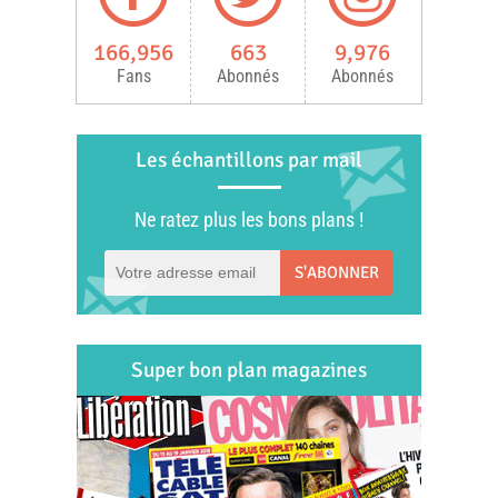
166,956
663
9,976
Fans
Abonnés
Abonnés
Les échantillons par mail
Ne ratez plus les bons plans !
S'ABONNER
Super bon plan magazines