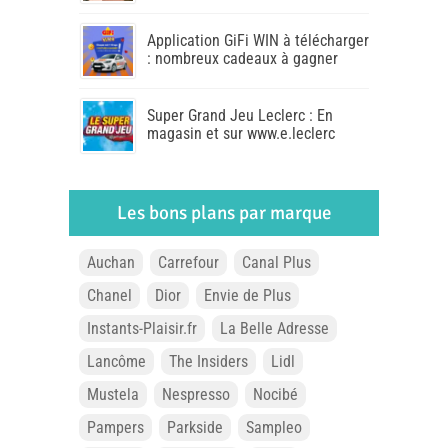
Application GiFi WIN à télécharger
: nombreux cadeaux à gagner
Super Grand Jeu Leclerc : En
magasin et sur www.e.leclerc
Les bons plans par marque
Auchan
Carrefour
Canal Plus
Chanel
Dior
Envie de Plus
Instants-Plaisir.fr
La Belle Adresse
Lancôme
The Insiders
Lidl
Mustela
Nespresso
Nocibé
Pampers
Parkside
Sampleo