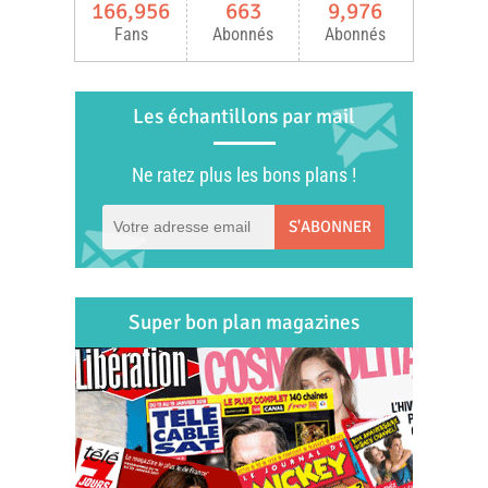
166,956
663
9,976
Fans
Abonnés
Abonnés
Les échantillons par mail
Ne ratez plus les bons plans !
S'ABONNER
Super bon plan magazines