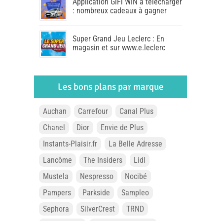
Application GiFi WIN à télécharger
: nombreux cadeaux à gagner
Super Grand Jeu Leclerc : En
magasin et sur www.e.leclerc
Les bons plans par marque
Auchan
Carrefour
Canal Plus
Chanel
Dior
Envie de Plus
Instants-Plaisir.fr
La Belle Adresse
Lancôme
The Insiders
Lidl
Mustela
Nespresso
Nocibé
Pampers
Parkside
Sampleo
Sephora
SilverCrest
TRND