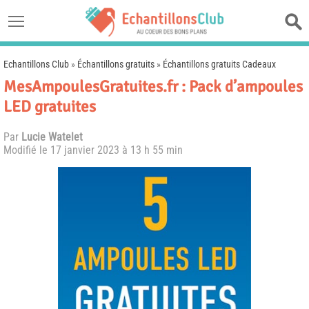
Echantillons Club
»
Échantillons gratuits
»
Échantillons gratuits Cadeaux
MesAmpoulesGratuites.fr : Pack d’ampoules
LED gratuites
Par
Lucie Watelet
Modifié le
17 janvier 2023 à 13 h 55 min