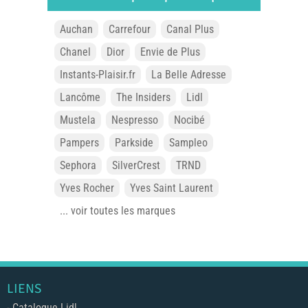
Auchan
Carrefour
Canal Plus
Chanel
Dior
Envie de Plus
Instants-Plaisir.fr
La Belle Adresse
Lancôme
The Insiders
Lidl
Mustela
Nespresso
Nocibé
Pampers
Parkside
Sampleo
Sephora
SilverCrest
TRND
Yves Rocher
Yves Saint Laurent
... voir toutes les marques
LIENS
-
Catalogue Lidl