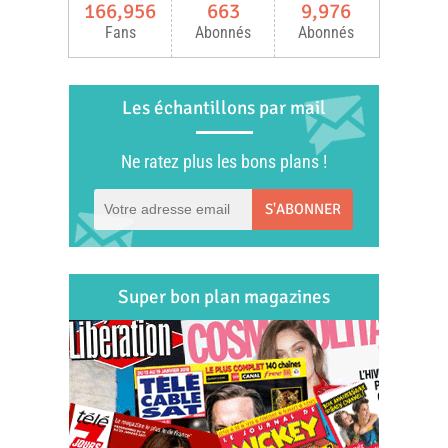
166,956
663
9,976
Fans
Abonnés
Abonnés
Les échantillons par mail
Ne ratez plus les bons plans !
S'ABONNER
Super bon plan magazines