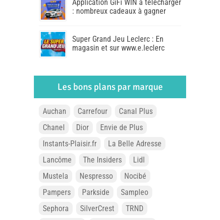
Application GiFi WIN à télécharger
: nombreux cadeaux à gagner
Super Grand Jeu Leclerc : En
magasin et sur www.e.leclerc
Les bons plans par marque
Auchan
Carrefour
Canal Plus
Chanel
Dior
Envie de Plus
Instants-Plaisir.fr
La Belle Adresse
Lancôme
The Insiders
Lidl
Mustela
Nespresso
Nocibé
Pampers
Parkside
Sampleo
Sephora
SilverCrest
TRND