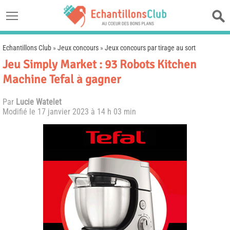
Echantillons Club
»
Jeux concours
»
Jeux concours par tirage au sort
Jeu Simply Market : 93 Robots Kitchen
Machine Tefal à gagner
Par
Lucie Watelet
Modifié le
17 janvier 2023 à 14 h 03 min