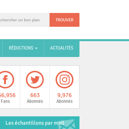
RÉDUCTIONS
ACTUALITÉS
66,956
663
9,976
Fans
Abonnés
Abonnés
Les échantillons par mail