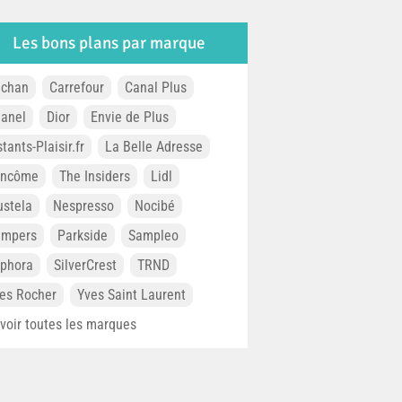
Les bons plans par marque
chan
Carrefour
Canal Plus
anel
Dior
Envie de Plus
stants-Plaisir.fr
La Belle Adresse
ancôme
The Insiders
Lidl
stela
Nespresso
Nocibé
ampers
Parkside
Sampleo
phora
SilverCrest
TRND
es Rocher
Yves Saint Laurent
. voir toutes les marques