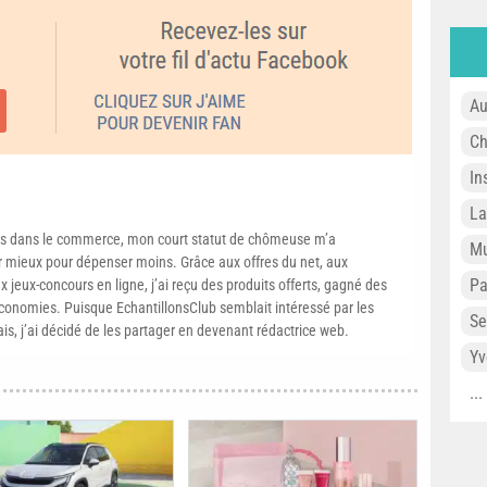
Au
Ch
In
L
s dans le commerce, mon court statut de chômeuse m’a
Mu
mieux pour dépenser moins. Grâce aux offres du net, aux
P
 jeux-concours en ligne, j’ai reçu des produits offerts, gagné des
conomies. Puisque EchantillonsClub semblait intéressé par les
Se
ais, j’ai décidé de les partager en devenant rédactrice web.
Yv
..