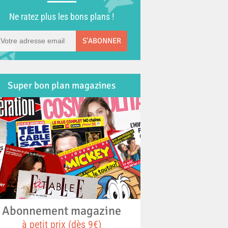
Ne ratez plus les bons plans !
S'ABONNER
Super bon plan magazines
Abonnement magazine
à petit prix (dès 9€)