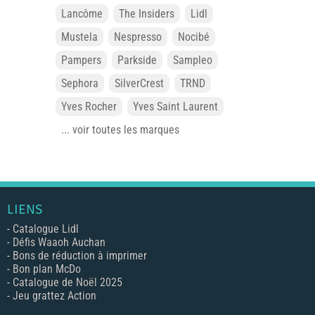
Lancôme
The Insiders
Lidl
Mustela
Nespresso
Nocibé
Pampers
Parkside
Sampleo
Sephora
SilverCrest
TRND
Yves Rocher
Yves Saint Laurent
... voir toutes les marques
LIENS
-
Catalogue Lidl
-
Défis Waaoh Auchan
-
Bons de réduction à imprimer
-
Bon plan McDo
-
Catalogue de Noël 2025
-
Jeu grattez Action