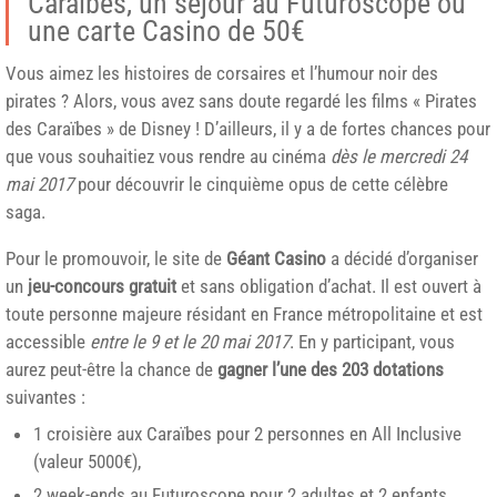
Caraïbes, un séjour au Futuroscope ou
une carte Casino de 50€
Vous aimez les histoires de corsaires et l’humour noir des
pirates ? Alors, vous avez sans doute regardé les films « Pirates
des Caraïbes » de Disney ! D’ailleurs, il y a de fortes chances pour
que vous souhaitiez vous rendre au cinéma
dès le mercredi 24
mai 2017
pour découvrir le cinquième opus de cette célèbre
saga.
Pour le promouvoir, le site de
Géant Casino
a décidé d’organiser
un
jeu-concours gratuit
et sans obligation d’achat. Il est ouvert à
toute personne majeure résidant en France métropolitaine et est
accessible
entre le 9 et le 20 mai 2017
. En y participant, vous
aurez peut-être la chance de
gagner l’une des 203 dotations
suivantes :
1 croisière aux Caraïbes pour 2 personnes en All Inclusive
(valeur 5000€),
2 week-ends au Futuroscope pour 2 adultes et 2 enfants