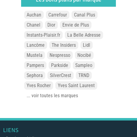
Auchan
Carrefour
Canal Plus
Chanel
Dior
Envie de Plus
Instants-Plaisir.fr
La Belle Adresse
Lancôme
The Insiders
Lidl
Mustela
Nespresso
Nocibé
Pampers
Parkside
Sampleo
Sephora
SilverCrest
TRND
Yves Rocher
Yves Saint Laurent
... voir toutes les marques
LIENS