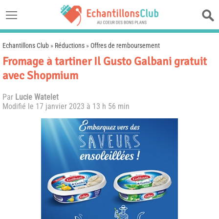
Echantillons Club
»
Réductions
»
Offres de remboursement
Fromage à tartiner Il Gusto Galbani gratuit
avec Shopmium
Par
Lucie Watelet
Modifié le
17 janvier 2023 à 13 h 56 min