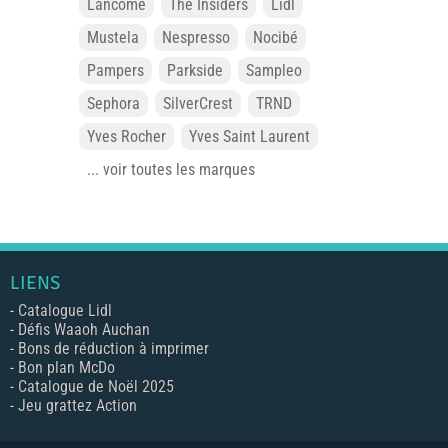
Lancôme
The Insiders
Lidl
Mustela
Nespresso
Nocibé
Pampers
Parkside
Sampleo
Sephora
SilverCrest
TRND
Yves Rocher
Yves Saint Laurent
... voir toutes les marques
LIENS
-
Catalogue Lidl
-
Défis Waaoh Auchan
-
Bons de réduction à imprimer
-
Bon plan McDo
-
Catalogue de Noël 2025
-
Jeu grattez Action