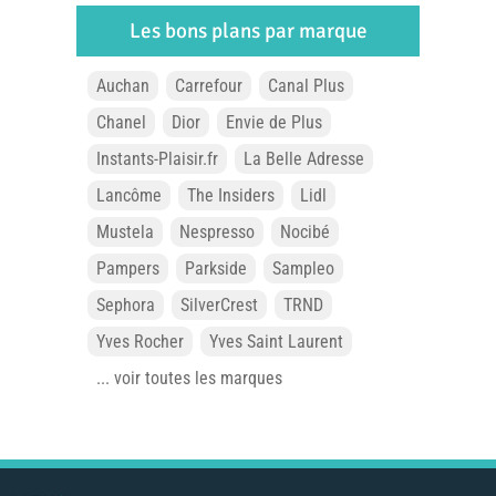
Les bons plans par marque
Auchan
Carrefour
Canal Plus
Chanel
Dior
Envie de Plus
Instants-Plaisir.fr
La Belle Adresse
Lancôme
The Insiders
Lidl
Mustela
Nespresso
Nocibé
Pampers
Parkside
Sampleo
Sephora
SilverCrest
TRND
Yves Rocher
Yves Saint Laurent
... voir toutes les marques