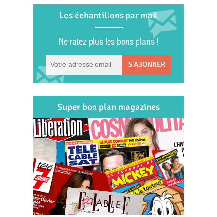
Les échantillons par mail
Ne ratez plus les bons plans !
S'ABONNER
Super bon plan magazines