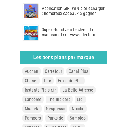
Application GiFi WIN à télécharger
: nombreux cadeaux à gagner
Super Grand Jeu Leclerc : En
magasin et sur www.e.leclerc
Les bons plans par marque
Auchan
Carrefour
Canal Plus
Chanel
Dior
Envie de Plus
Instants-Plaisir.fr
La Belle Adresse
Lancôme
The Insiders
Lidl
Mustela
Nespresso
Nocibé
Pampers
Parkside
Sampleo