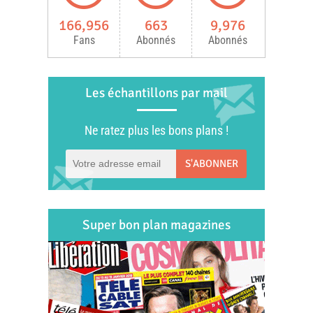
166,956
663
9,976
Fans
Abonnés
Abonnés
Les échantillons par mail
Ne ratez plus les bons plans !
S'ABONNER
Super bon plan magazines