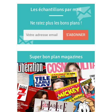
Les échantillons par mail
Ne ratez plus les bons plans !
S'ABONNER
Super bon plan magazines