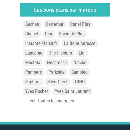
Les bons plans par marque
Auchan
Carrefour
Canal Plus
Chanel
Dior
Envie de Plus
Instants-Plaisir.fr
La Belle Adresse
Lancôme
The Insiders
Lidl
Mustela
Nespresso
Nocibé
Pampers
Parkside
Sampleo
Sephora
SilverCrest
TRND
Yves Rocher
Yves Saint Laurent
... voir toutes les marques