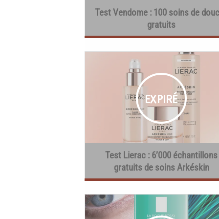
Test Vendome : 100 soins de dou
gratuits
Test Lierac : 6’000 échantillons
gratuits de soins Arkéskin