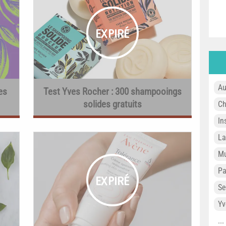
Au
es
Test Yves Rocher : 300 shampooings
solides gratuits
Ch
In
L
Mu
P
Se
Yv
..