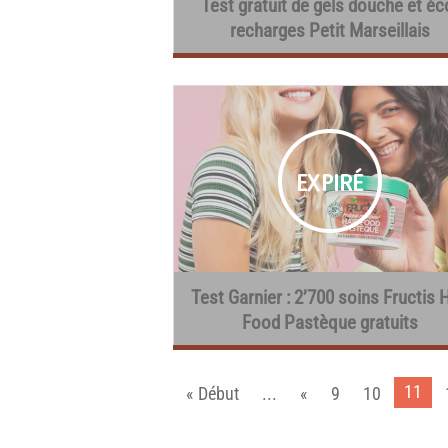
Test gratuit de gels douche et éc
recharges Petit Marseillais
Test Garnier : 2’700 soins Fructis 
Food Pastèque gratuits
11
« Début
...
«
9
10