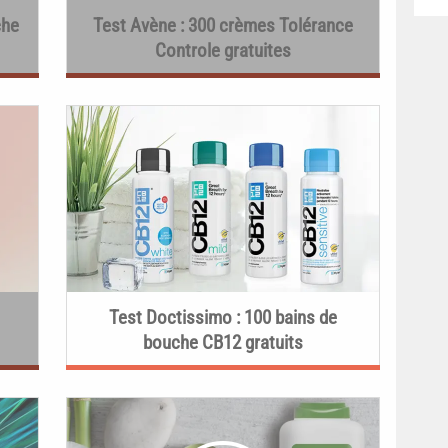
che
Test Avène : 300 crèmes Tolérance
Controle gratuites
Test Doctissimo : 100 bains de
bouche CB12 gratuits