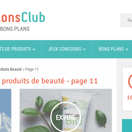
TS DE PRODUITS
JEUX CONCOURS
BONS PLANS
oduits Beauté
»
Page 11
 produits de beauté - page 11
1