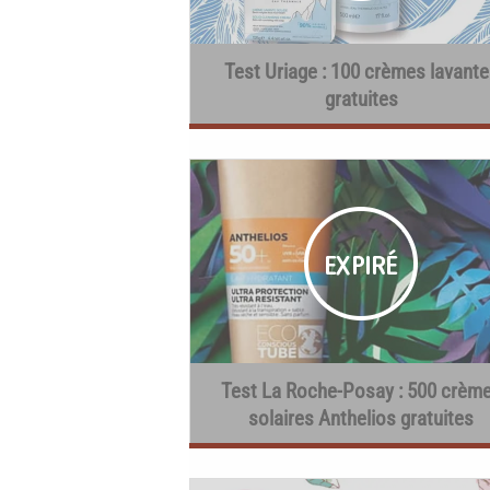
Test Uriage : 100 crèmes lavante
gratuites
Test La Roche-Posay : 500 crèm
solaires Anthelios gratuites