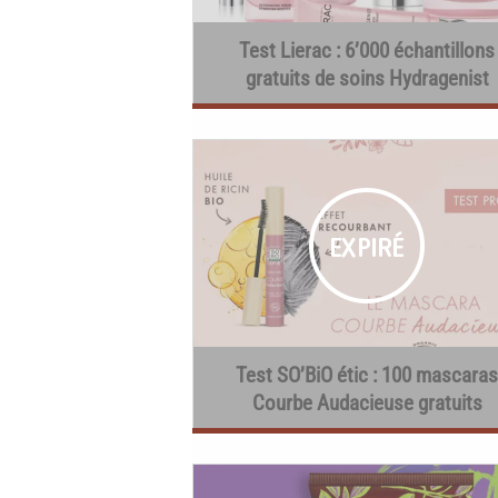
Test Lierac : 6’000 échantillons
gratuits de soins Hydragenist
Test SO’BiO étic : 100 mascaras
Courbe Audacieuse gratuits