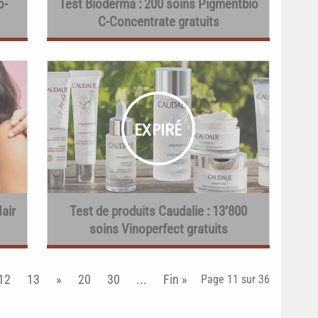
o-
Test Bioderma : 200 soins Pigmentbio
C-Concentrate gratuits
Hair
Test de produits Caudalie : 13’800
soins Vinoperfect gratuits
12
13
»
20
30
...
Fin »
Page 11 sur 36