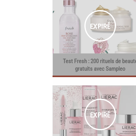
Test Fresh : 200 rituels de beaut
gratuits avec Sampleo