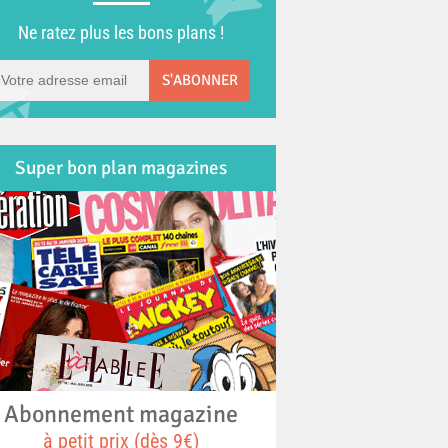
Ne ratez plus les bons plans !
S'ABONNER
Super bon plan magazines
Abonnement magazine
à petit prix (dès 9€)