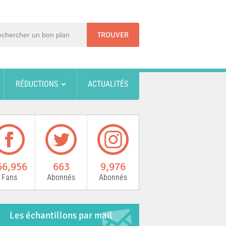
RÉDUCTIONS
ACTUALITÉS
66,956
663
9,976
Fans
Abonnés
Abonnés
Les échantillons par mail