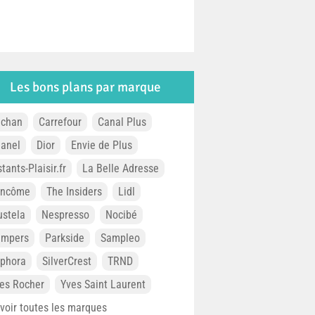
Les bons plans par marque
chan
Carrefour
Canal Plus
anel
Dior
Envie de Plus
stants-Plaisir.fr
La Belle Adresse
ancôme
The Insiders
Lidl
stela
Nespresso
Nocibé
ampers
Parkside
Sampleo
phora
SilverCrest
TRND
es Rocher
Yves Saint Laurent
. voir toutes les marques