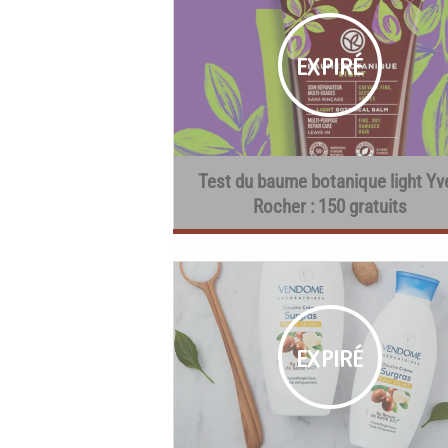
Test du baume botanique light Yv
Rocher : 150 gratuits