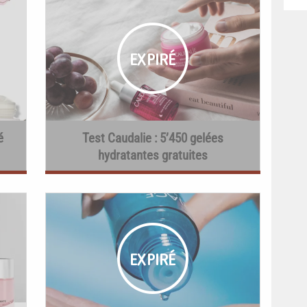
é
Test Caudalie : 5’450 gelées
hydratantes gratuites