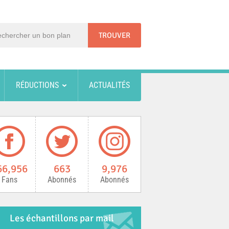
RÉDUCTIONS
ACTUALITÉS
66,956
663
9,976
Fans
Abonnés
Abonnés
Les échantillons par mail