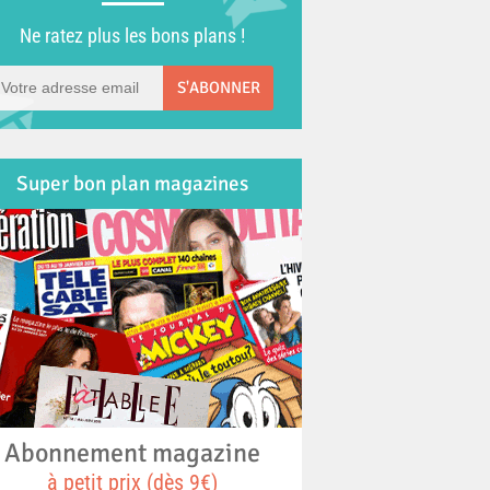
Ne ratez plus les bons plans !
S'ABONNER
Super bon plan magazines
Abonnement magazine
à petit prix (dès 9€)