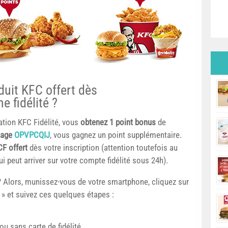
uit KFC offert dès
e fidélité ?
cation KFC Fidélité, vous
obtenez 1 point bonus
de
nage
OPVPCQIJ
, vous gagnez un point supplémentaire.
CF offert
dès votre inscription (attention toutefois au
i peut arriver sur votre compte fidélité sous 24h).
 ? Alors, munissez-vous de votre smartphone, cliquez sur
n » et suivez ces quelques étapes :
u sans carte de fidélité,