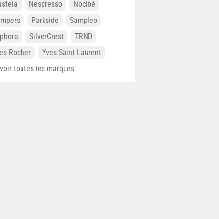
stela
Nespresso
Nocibé
ampers
Parkside
Sampleo
phora
SilverCrest
TRND
es Rocher
Yves Saint Laurent
. voir toutes les marques