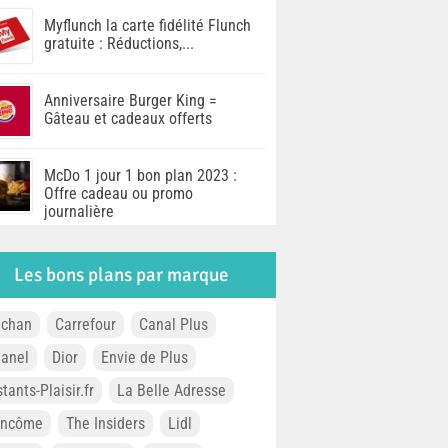
Myflunch la carte fidélité Flunch
gratuite : Réductions,...
Anniversaire Burger King =
Gâteau et cadeaux offerts
McDo 1 jour 1 bon plan 2023 :
Offre cadeau ou promo
journalière
Les bons plans par marque
chan
Carrefour
Canal Plus
anel
Dior
Envie de Plus
stants-Plaisir.fr
La Belle Adresse
ancôme
The Insiders
Lidl