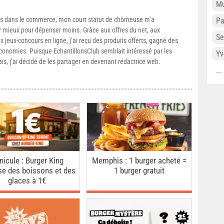
Mu
s dans le commerce, mon court statut de chômeuse m’a
P
mieux pour dépenser moins. Grâce aux offres du net, aux
Se
 jeux-concours en ligne, j’ai reçu des produits offerts, gagné des
conomies. Puisque EchantillonsClub semblait intéressé par les
Yv
ais, j’ai décidé de les partager en devenant rédactrice web.
..
nicule : Burger King
Memphis : 1 burger acheté =
se des boissons et des
1 burger gratuit
glaces à 1€