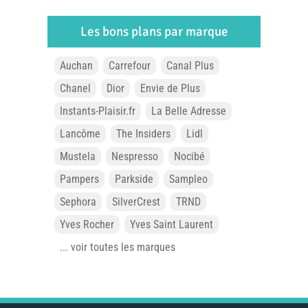
Les bons plans par marque
Auchan
Carrefour
Canal Plus
Chanel
Dior
Envie de Plus
Instants-Plaisir.fr
La Belle Adresse
Lancôme
The Insiders
Lidl
Mustela
Nespresso
Nocibé
Pampers
Parkside
Sampleo
Sephora
SilverCrest
TRND
Yves Rocher
Yves Saint Laurent
... voir toutes les marques