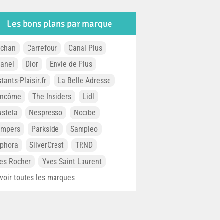
Les bons plans par marque
chan
Carrefour
Canal Plus
anel
Dior
Envie de Plus
stants-Plaisir.fr
La Belle Adresse
ancôme
The Insiders
Lidl
stela
Nespresso
Nocibé
ampers
Parkside
Sampleo
phora
SilverCrest
TRND
es Rocher
Yves Saint Laurent
. voir toutes les marques