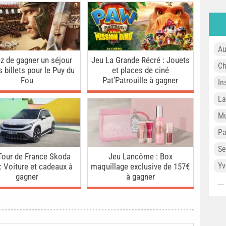
Au
z de gagner un séjour
Jeu La Grande Récré : Jouets
Ch
 billets pour le Puy du
et places de ciné
Fou
Pat’Patrouille à gagner
In
L
Mu
P
Se
Tour de France Skoda
Jeu Lancôme : Box
Yv
: Voiture et cadeaux à
maquillage exclusive de 157€
gagner
à gagner
..