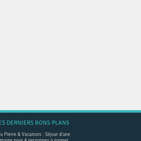
ES DERNIERS BONS PLANS
u Pierre & Vacances : Séjour d’une
maine pour 4 personnes à gagner