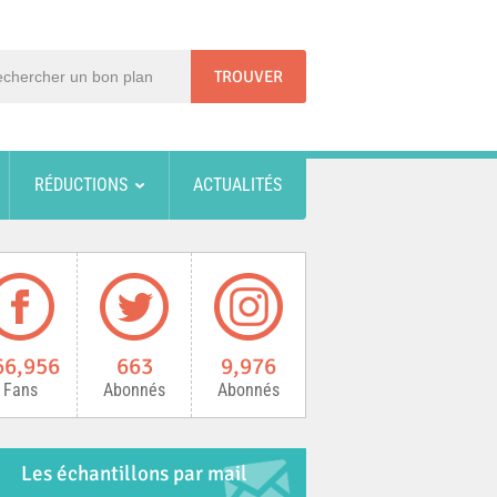
RÉDUCTIONS
ACTUALITÉS
66,956
663
9,976
Fans
Abonnés
Abonnés
Les échantillons par mail