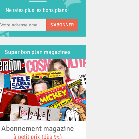
Ne ratez plus les bons plans !
S'ABONNER
Super bon plan magazines
Abonnement magazine
à petit prix (dès 9€)