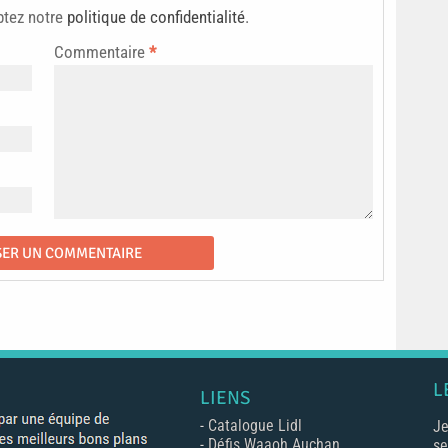
ptez notre
politique de confidentialité
.
Commentaire
*
L
LIENS
-
Catalogue Lidl
Je
-
Défis Waaoh Auchan
se