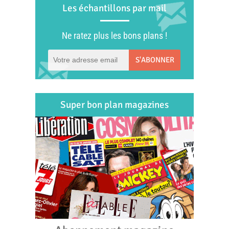
Les échantillons par mail
Ne ratez plus les bons plans !
S'ABONNER
Super bon plan magazines