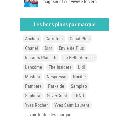
magasin et sur www.e.leclerc
Les bons plans par marque
Auchan
Carrefour
Canal Plus
Chanel
Dior
Envie de Plus
Instants-Plaisir.fr
La Belle Adresse
Lancôme
The Insiders
Lidl
Mustela
Nespresso
Nocibé
Pampers
Parkside
Sampleo
Sephora
SilverCrest
TRND
Yves Rocher
Yves Saint Laurent
... voir toutes les marques