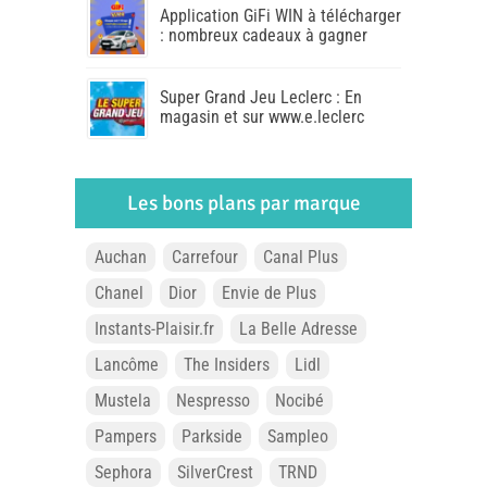
Application GiFi WIN à télécharger
: nombreux cadeaux à gagner
Super Grand Jeu Leclerc : En
magasin et sur www.e.leclerc
Les bons plans par marque
Auchan
Carrefour
Canal Plus
Chanel
Dior
Envie de Plus
Instants-Plaisir.fr
La Belle Adresse
Lancôme
The Insiders
Lidl
Mustela
Nespresso
Nocibé
Pampers
Parkside
Sampleo
Sephora
SilverCrest
TRND