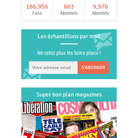
166,956
663
9,976
Fans
Abonnés
Abonnés
Les échantillons par mail
Ne ratez plus les bons plans !
S'ABONNER
Super bon plan magazines