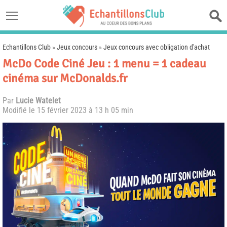
Echantillons Club
»
Jeux concours
»
Jeux concours avec obligation d'achat
McDo Code Ciné Jeu : 1 menu = 1 cadeau
cinéma sur McDonalds.fr
Par
Lucie Watelet
Modifié le
15 février 2023 à 13 h 05 min