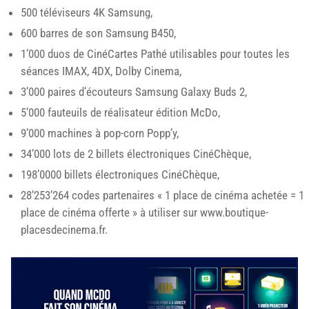
500 téléviseurs 4K Samsung,
600 barres de son Samsung B450,
1’000 duos de CinéCartes Pathé utilisables pour toutes les
séances IMAX, 4DX, Dolby Cinema,
3’000 paires d’écouteurs Samsung Galaxy Buds 2,
5’000 fauteuils de réalisateur édition McDo,
9’000 machines à pop-corn Popp’y,
34’000 lots de 2 billets électroniques CinéChèque,
198’0000 billets électroniques CinéChèque,
28’253’264 codes partenaires « 1 place de cinéma achetée = 1
place de cinéma offerte » à utiliser sur www.boutique-
placesdecinema.fr.