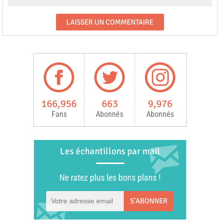
166,956
663
9,976
Fans
Abonnés
Abonnés
Les échantillons par mail
Ne ratez plus les bons plans !
S'ABONNER