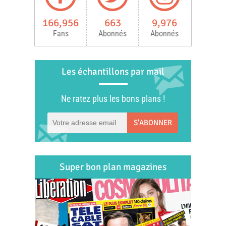
166,956
663
9,976
Fans
Abonnés
Abonnés
Les échantillons par mail
Ne ratez plus les bons plans !
S'ABONNER
Super bon plan magazines