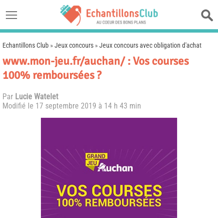
Echantillons Club
»
Jeux concours
»
Jeux concours avec obligation d'achat
www.mon-jeu.fr/auchan/ : Vos courses
100% remboursées ?
Par
Lucie Watelet
Modifié le
17 septembre 2019 à 14 h 43 min