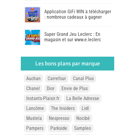
Application GiFi WIN à télécharger
: nombreux cadeaux à gagner
Super Grand Jeu Leclerc : En
magasin et sur www.e.leclerc
Les bons plans par marque
Auchan
Carrefour
Canal Plus
Chanel
Dior
Envie de Plus
Instants-Plaisir.fr
La Belle Adresse
Lancôme
The Insiders
Lidl
Mustela
Nespresso
Nocibé
Pampers
Parkside
Sampleo