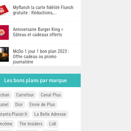
Myflunch la carte fidélité Flunch
gratuite : Réductions,...
Anniversaire Burger King =
Gâteau et cadeaux offerts
McDo 1 jour 1 bon plan 2023 :
Offre cadeau ou promo
journalière
Les bons plans par marque
chan
Carrefour
Canal Plus
anel
Dior
Envie de Plus
stants-Plaisir.fr
La Belle Adresse
ancôme
The Insiders
Lidl