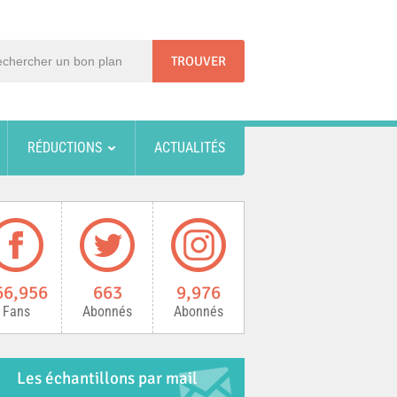
RÉDUCTIONS
ACTUALITÉS
66,956
663
9,976
Fans
Abonnés
Abonnés
Les échantillons par mail