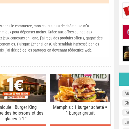
s dans le commerce, mon court statut de chômeuse m’a
mieux pour dépenser moins. Grâce aux offres du net, aux
 jeux-concours en ligne, j’ai reçu des produits offerts, gagné des
conomies. Puisque EchantillonsClub semblait intéressé par les
ais, j’ai décidé de les partager en devenant rédactrice web.
Au
Ch
nicule : Burger King
Memphis : 1 burger acheté =
In
se des boissons et des
1 burger gratuit
glaces à 1€
L