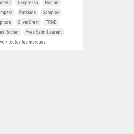
stela
Nespresso
Nocibé
ampers
Parkside
Sampleo
phora
SilverCrest
TRND
es Rocher
Yves Saint Laurent
. voir toutes les marques