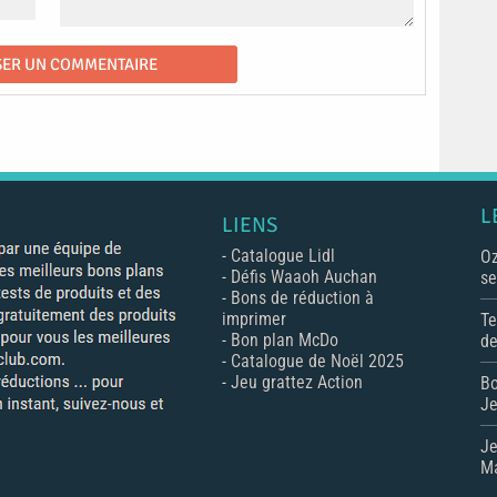
L
LIENS
-
Catalogue Lidl
Oz
-
Défis Waaoh Auchan
se
-
Bons de réduction à
imprimer
Te
-
Bon plan McDo
de
-
Catalogue de Noël 2025
-
Jeu grattez Action
Bo
Je
Je
Ma