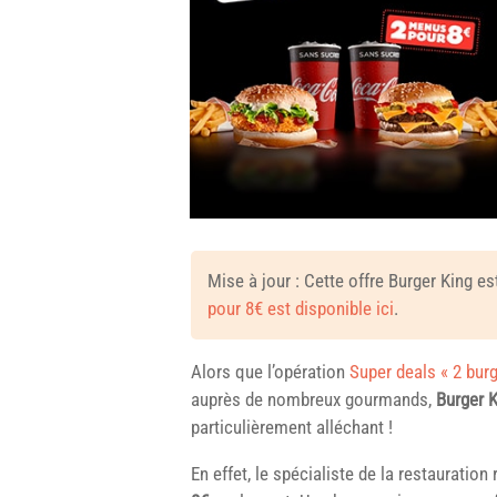
Mise à jour : Cette offre
Burger King
est
pour 8€ est disponible ici
.
Alors que l’opération
Super deals « 2 bur
auprès de nombreux gourmands,
Burger 
particulièrement alléchant !
En effet, le spécialiste de la restaurati