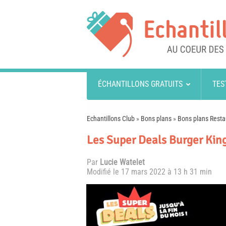
ÉCHANTILLONS GRATUITS
TES
Echantillons Club
»
Bons plans
»
Bons plans Resta
Les Super Deals Burger King
Par
Lucie Watelet
Modifié le
17 mars 2022 à 13 h 31 min