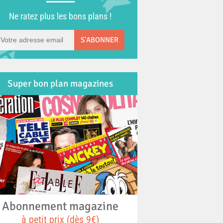
Ne ratez plus les bons plans !
S'ABONNER
Super bon plan magazines
Abonnement magazine
à petit prix (dès 9€)