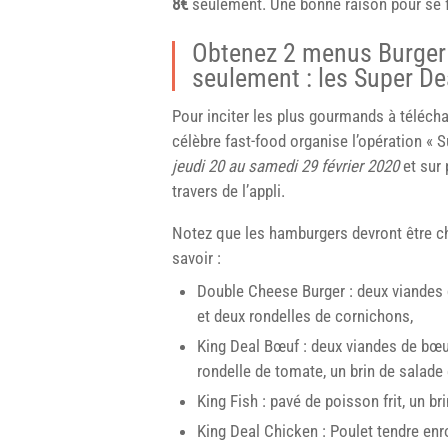
8€
seulement. Une bonne raison pour se fa
Obtenez 2 menus Burger 
seulement : les Super De
Pour inciter les plus gourmands à télécha
célèbre fast-food organise l’opération « S
jeudi 20 au samedi 29 février 2020
et sur 
travers de l’appli.
Notez que les hamburgers devront être c
savoir :
Double Cheese Burger : deux viandes 
et deux rondelles de cornichons,
King Deal Bœuf : deux viandes de bœuf
rondelle de tomate, un brin de salade
King Fish : pavé de poisson frit, un b
King Deal Chicken : Poulet tendre enr