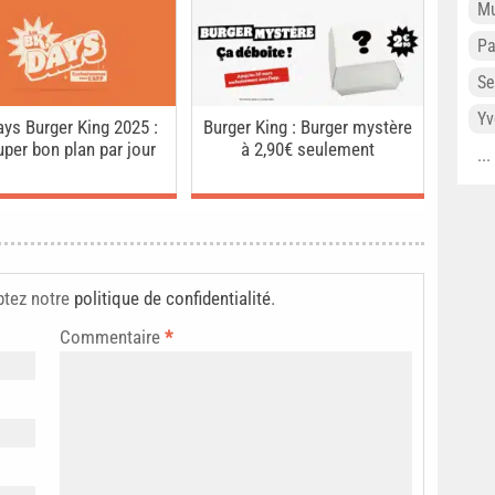
Mu
P
Se
Yv
ys Burger King 2025 :
Burger King : Burger mystère
uper bon plan par jour
à 2,90€ seulement
..
ptez notre
politique de confidentialité
.
Commentaire
*