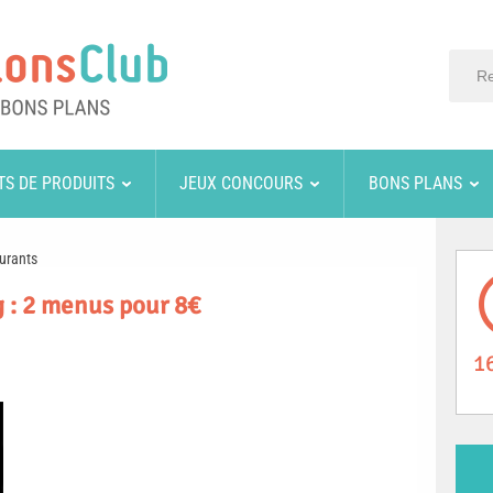
TS DE PRODUITS
JEUX CONCOURS
BONS PLANS
urants
 : 2 menus pour 8€
1