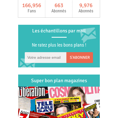
166,956
663
9,976
Fans
Abonnés
Abonnés
Les échantillons par mail
Ne ratez plus les bons plans !
S'ABONNER
Super bon plan magazines