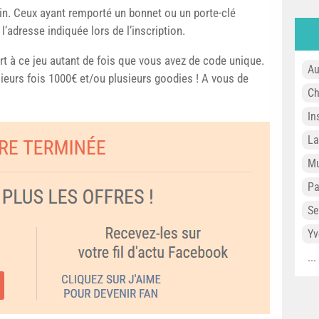
gain. Ceux ayant remporté un bonnet ou un porte-clé
l’adresse indiquée lors de l’inscription.
rt à ce jeu autant de fois que vous avez de code unique.
Au
ieurs fois 1000€ et/ou plusieurs goodies ! A vous de
Ch
In
L
Mu
P
Se
Yv
..