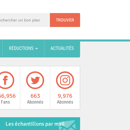
RÉDUCTIONS
ACTUALITÉS
66,956
663
9,976
Fans
Abonnés
Abonnés
Les échantillons par mail