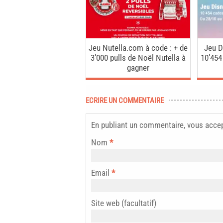
Jeu Nutella.com à code : + de
Jeu D
3’000 pulls de Noël Nutella à
10’454
gagner
ECRIRE UN COMMENTAIRE
En publiant un commentaire, vous acce
Nom
*
Email
*
Site web (facultatif)