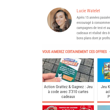
Lucie Watelet
Après 15 années passée
encouragé à consommer 
campagnes de test et aux
cadeaux et réalisé des é
bons plans dont je profit
VOUS AIMEREZ CERTAINEMENT CES OFFRES
Action Grattez & Gagnez : Jeu
Jeu K
à code avec 3’310 cartes
ac
cadeaux
P