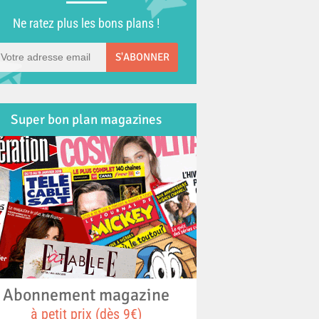
Ne ratez plus les bons plans !
S'ABONNER
Super bon plan magazines
Abonnement magazine
à petit prix (dès 9€)