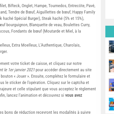
 filet, Bifteck, Onglet, Hampe, Tournedos, Entrecôte, Pavé,
and, Tendre de Bœuf, Aiguillettes de bœuf, Happy Family
ak haché Spécial Burger), Steak haché (5% et 15%),
f bourguignon, Blanquette de veau, Boulettes Curry,
scous, Fondants de bœuf (Moutarde et Miel, à la
lleux, Extra Moelleux, L’Authentique, Charolais,
rger.
ment votre ticket de caisse, et cliquez sur notre
nt le 1er janvier 2021
pour accéder directement au site
e bouton « Jouer ». Ensuite, complétez le formulaire et
s le sticker de l’opération. Cliquez sur le captcha et
ajeure et celle stipulant que vous acceptez le règlement
Enfin, lancez l’animation et découvrez si
vous avez
es bons de réduction recevront les modalités à suivre