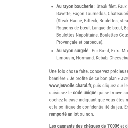
Au rayon boucherie
: Steak filet, Faux
Bavette, Façon Tournedos, Châteaubri
(Steak Haché, Bifteck, Boulettes, ste
Rognons de bœuf, Langue de bœuf, Bœu
Boulettes Napolitaine, Boulettes Cou
Provençale et barbecue).
Au rayon surgelé
: Pur Bœuf, Extra Moe
Limousin, Normand, Kebab, Cheesebu
Une fois chose faite, conservez précieuse
bannière « Je profite de ce bon plan »
ava
www.jeuvoile.charal.fr
, puis cliquez sur l
saisissez le
code unique
qui se trouve sou
cochez la case indiquant que vous êtes m
et la politique de confidentialité du jeu. 
remporté un lot
ou non.
Les gagnants des chèques de 1’000€
et d