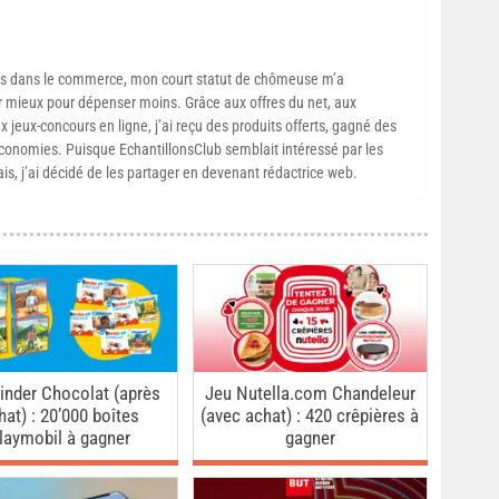
s dans le commerce, mon court statut de chômeuse m’a
mieux pour dépenser moins. Grâce aux offres du net, aux
 jeux-concours en ligne, j’ai reçu des produits offerts, gagné des
conomies. Puisque EchantillonsClub semblait intéressé par les
ais, j’ai décidé de les partager en devenant rédactrice web.
inder Chocolat (après
Jeu Nutella.com Chandeleur
hat) : 20’000 boîtes
(avec achat) : 420 crêpières à
laymobil à gagner
gagner