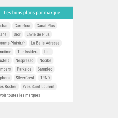
Les bons plans par marque
chan
Carrefour
Canal Plus
anel
Dior
Envie de Plus
stants-Plaisir.fr
La Belle Adresse
ancôme
The Insiders
Lidl
stela
Nespresso
Nocibé
ampers
Parkside
Sampleo
phora
SilverCrest
TRND
es Rocher
Yves Saint Laurent
. voir toutes les marques