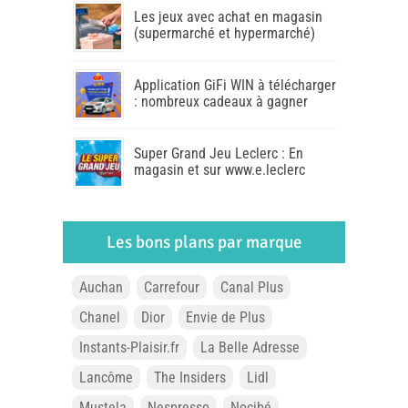
Les jeux avec achat en magasin
(supermarché et hypermarché)
Application GiFi WIN à télécharger
: nombreux cadeaux à gagner
Super Grand Jeu Leclerc : En
magasin et sur www.e.leclerc
Les bons plans par marque
Auchan
Carrefour
Canal Plus
Chanel
Dior
Envie de Plus
Instants-Plaisir.fr
La Belle Adresse
Lancôme
The Insiders
Lidl
Mustela
Nespresso
Nocibé