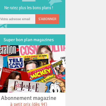
Ne ratez plus les bons plans !
S'ABONNER
Super bon plan magazines
Abonnement magazine
à petit prix (dès 9€)