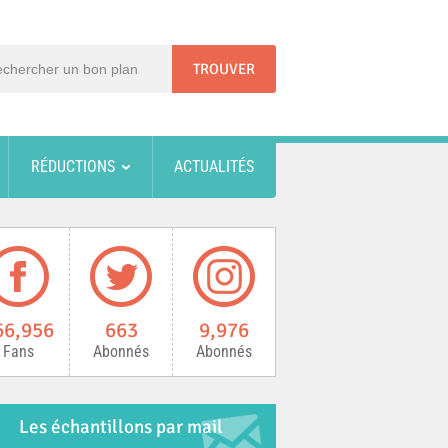
RÉDUCTIONS
ACTUALITÉS
66,956
663
9,976
Fans
Abonnés
Abonnés
Les échantillons par mail