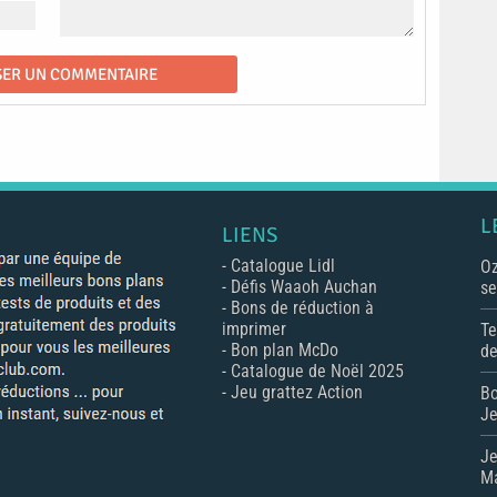
L
LIENS
-
Catalogue Lidl
Oz
-
Défis Waaoh Auchan
se
-
Bons de réduction à
imprimer
Te
-
Bon plan McDo
de
-
Catalogue de Noël 2025
-
Jeu grattez Action
Bo
Je
Je
Ma