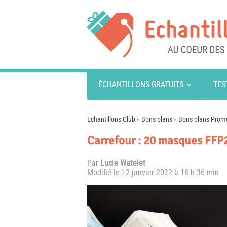
ÉCHANTILLONS GRATUITS
TES
Echantillons Club
»
Bons plans
»
Bons plans Prom
Carrefour : 20 masques FFP2
Par
Lucie Watelet
Modifié le
12 janvier 2022 à 18 h 36 min