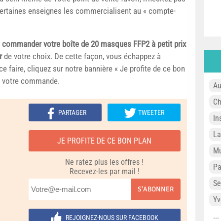
certaines enseignes les commercialisent au « compte-
t
commander votre boîte de 20 masques FFP2 à petit prix
r
de votre choix. De cette façon, vous échappez à
e faire, cliquez sur notre bannière « Je profite de ce bon
ez votre commande.
Au
Ch
PARTAGER
TWEETER
In
L
JE PROFITE DE CE BON PLAN
Mu
Ne ratez plus les offres !
P
Recevez-les par mail !
Se
S'ABONNER
Yv
..
REJOIGNEZ-NOUS SUR FACEBOOK