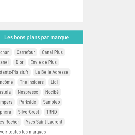
Les bons plans par marque
chan
Carrefour
Canal Plus
anel
Dior
Envie de Plus
stants-Plaisir.fr
La Belle Adresse
ancôme
The Insiders
Lidl
stela
Nespresso
Nocibé
ampers
Parkside
Sampleo
phora
SilverCrest
TRND
es Rocher
Yves Saint Laurent
. voir toutes les marques