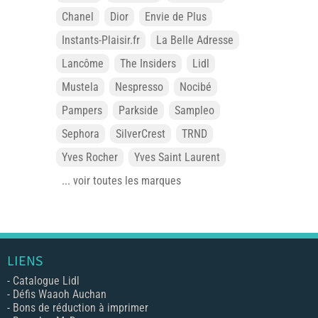
Chanel
Dior
Envie de Plus
Instants-Plaisir.fr
La Belle Adresse
Lancôme
The Insiders
Lidl
Mustela
Nespresso
Nocibé
Pampers
Parkside
Sampleo
Sephora
SilverCrest
TRND
Yves Rocher
Yves Saint Laurent
... voir toutes les marques
LIENS
-
Catalogue Lidl
-
Défis Waaoh Auchan
-
Bons de réduction à imprimer