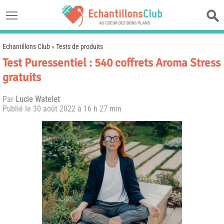
Echantillons Club
»
Tests de produits
Test Puressentiel : 540 coffrets Aroma Stress
gratuits
Par
Lucie Watelet
Publié le
30 août 2022 à 16 h 27 min