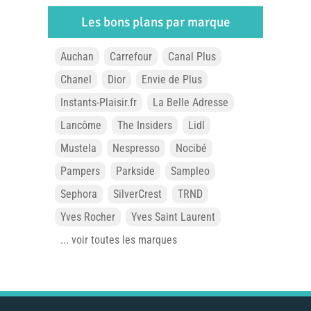
Les bons plans par marque
Auchan
Carrefour
Canal Plus
Chanel
Dior
Envie de Plus
Instants-Plaisir.fr
La Belle Adresse
Lancôme
The Insiders
Lidl
Mustela
Nespresso
Nocibé
Pampers
Parkside
Sampleo
Sephora
SilverCrest
TRND
Yves Rocher
Yves Saint Laurent
... voir toutes les marques