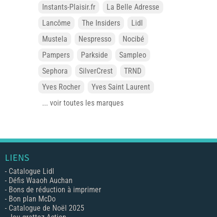
Instants-Plaisir.fr
La Belle Adresse
Lancôme
The Insiders
Lidl
Mustela
Nespresso
Nocibé
Pampers
Parkside
Sampleo
Sephora
SilverCrest
TRND
Yves Rocher
Yves Saint Laurent
... voir toutes les marques
LIENS
-
Catalogue Lidl
-
Défis Waaoh Auchan
-
Bons de réduction à imprimer
-
Bon plan McDo
-
Catalogue de Noël 2025