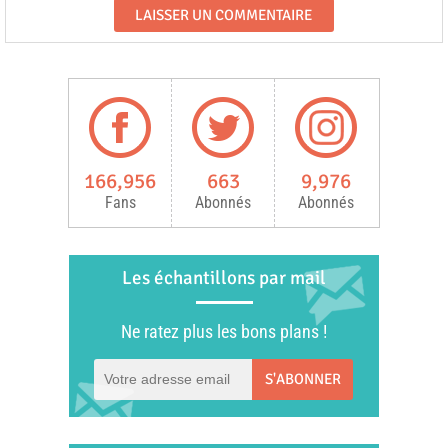
166,956
663
9,976
Fans
Abonnés
Abonnés
Les échantillons par mail
Ne ratez plus les bons plans !
S'ABONNER