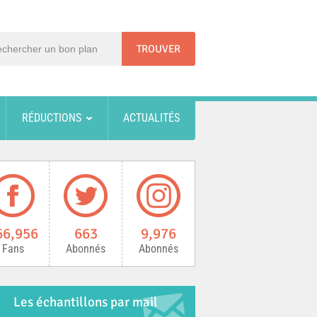
RÉDUCTIONS
ACTUALITÉS
66,956
663
9,976
Fans
Abonnés
Abonnés
Les échantillons par mail