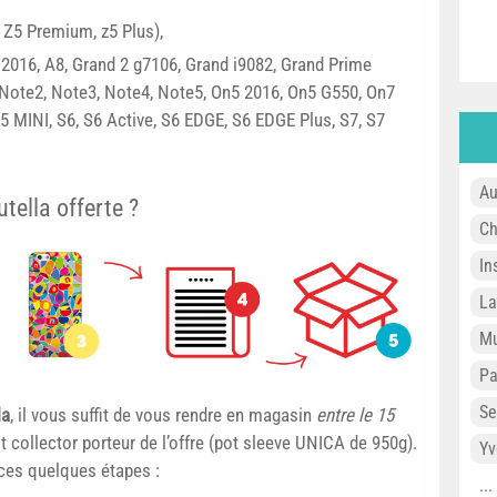
 Z5 Premium, z5 Plus),
2016, A8, Grand 2 g7106, Grand i9082, Grand Prime
, Note2, Note3, Note4, Note5, On5 2016, On5 G550, On7
S5 MINI, S6, S6 Active, S6 EDGE, S6 EDGE Plus, S7, S7
Au
ella offerte ?
Ch
In
L
Mu
P
Se
la
, il vous suffit de vous rendre en magasin
entre le 15
 collector porteur de l’offre (pot sleeve UNICA de 950g).
Yv
 ces quelques étapes :
..