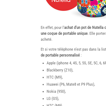
En effet, pour l’
achat d’un pot de Nutella 
une coque de portable unique
. Elle porte
acheté.
Et si votre téléphone n’est pas dans la l
de portable personnalisé
:
Apple (iphone 4, 4S, 5, 5S, SE, 5C, 6, 6
Blackberry (Z10),
HTC (M9),
Huawei (P6, Mate8 et P9 Plus),
Nokia (950),
LG (G5),
HTC (M9),