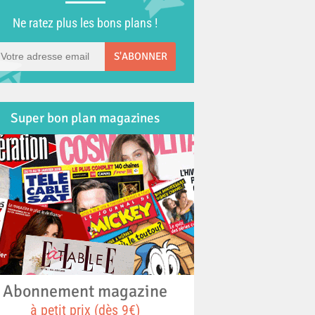
Ne ratez plus les bons plans !
S'ABONNER
Super bon plan magazines
Abonnement magazine
à petit prix (dès 9€)