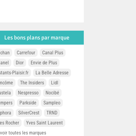
Les bons plans par marque
chan
Carrefour
Canal Plus
anel
Dior
Envie de Plus
stants-Plaisir.fr
La Belle Adresse
ancôme
The Insiders
Lidl
stela
Nespresso
Nocibé
ampers
Parkside
Sampleo
phora
SilverCrest
TRND
es Rocher
Yves Saint Laurent
. voir toutes les marques