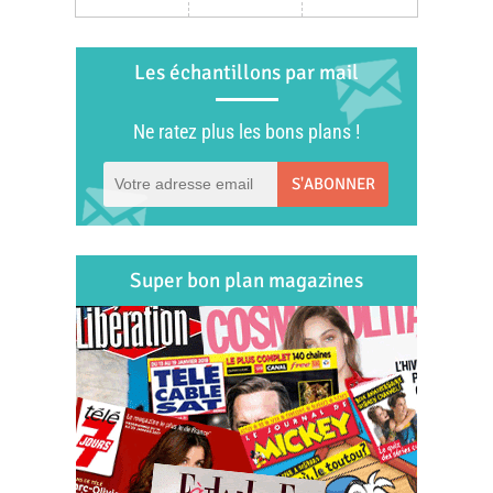
Les échantillons par mail
Ne ratez plus les bons plans !
S'ABONNER
Super bon plan magazines