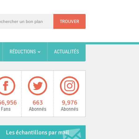
RÉDUCTIONS
ACTUALITÉS
66,956
663
9,976
Fans
Abonnés
Abonnés
Les échantillons par mail