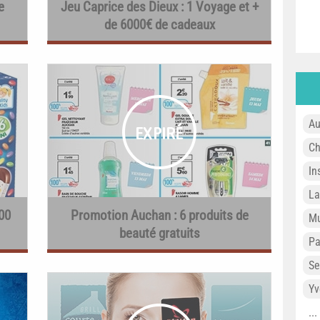
e
Jeu Caprice des Dieux : 1 Voyage et +
de 6000€ de cadeaux
Au
Ch
In
L
00
Promotion Auchan : 6 produits de
Mu
beauté gratuits
P
Se
Yv
..