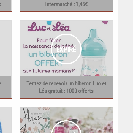
k
Intermarché : 1,45€
e
Tentez de recevoir un biberon Luc et
Léa gratuit : 1000 offerts