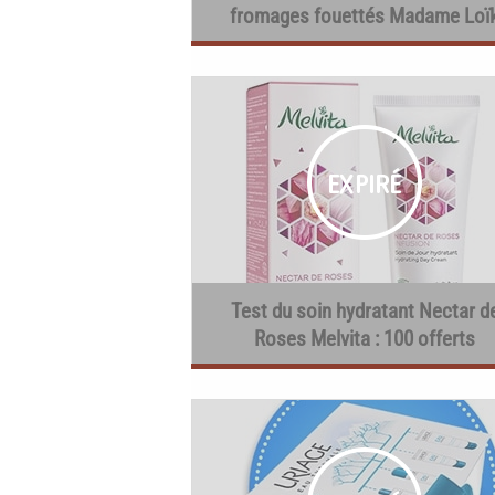
fromages fouettés Madame Loï
Test du soin hydratant Nectar d
Roses Melvita : 100 offerts