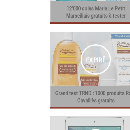
12’000 soins Marin Le Petit
Marseillais gratuits à tester
Grand test TRND : 1000 produits R
Cavaillès gratuits