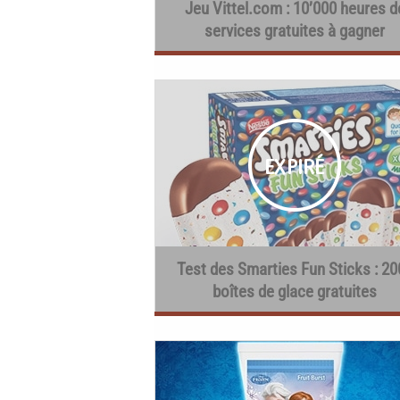
Jeu Vittel.com : 10’000 heures d
services gratuites à gagner
Test des Smarties Fun Sticks : 20
boîtes de glace gratuites