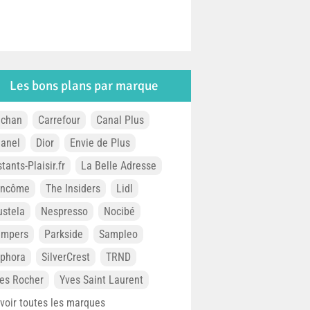
Les bons plans par marque
chan
Carrefour
Canal Plus
anel
Dior
Envie de Plus
stants-Plaisir.fr
La Belle Adresse
ancôme
The Insiders
Lidl
stela
Nespresso
Nocibé
ampers
Parkside
Sampleo
phora
SilverCrest
TRND
es Rocher
Yves Saint Laurent
. voir toutes les marques