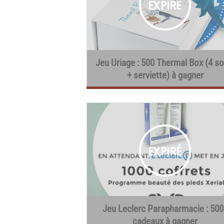
Jeu Uriage : 500 Thermal Box (4 so
+ serviette) à gagner
Jeu Leclerc Parapharmacie : 500
cadeaux à gagner