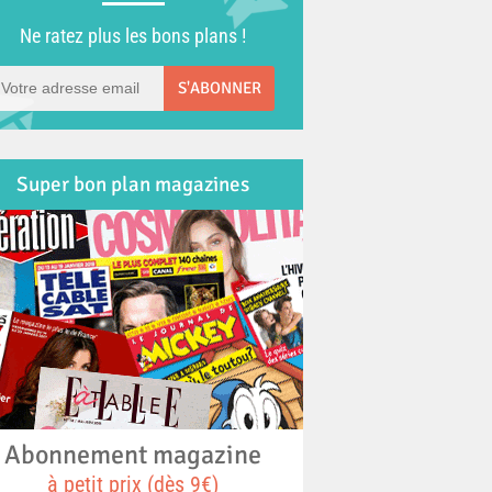
Ne ratez plus les bons plans !
S'ABONNER
Super bon plan magazines
Abonnement magazine
à petit prix (dès 9€)