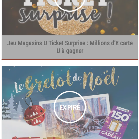
Jeu Magasins U Ticket Surprise : Millions d’€ carte
U à gagner