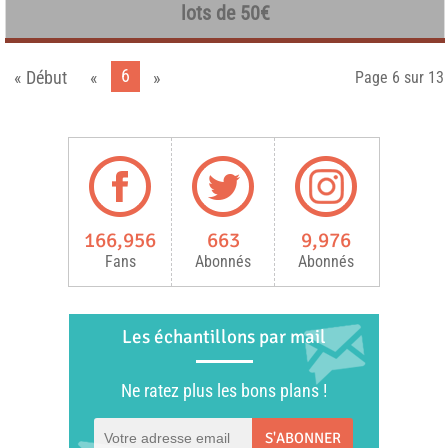
lots de 50€
6
« Début
«
»
Page 6 sur 13
166,956
663
9,976
Fans
Abonnés
Abonnés
Les échantillons par mail
Ne ratez plus les bons plans !
S'ABONNER