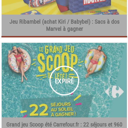
Jeu Ribambel (achat Kiri / Babybel) : Sacs à dos
Marvel à gagner
Grand jeu Scoop été Carrefour.fr : 22 séjours et 960