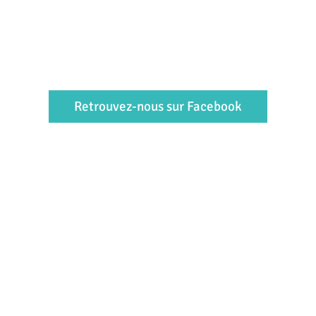
Retrouvez-nous sur Facebook