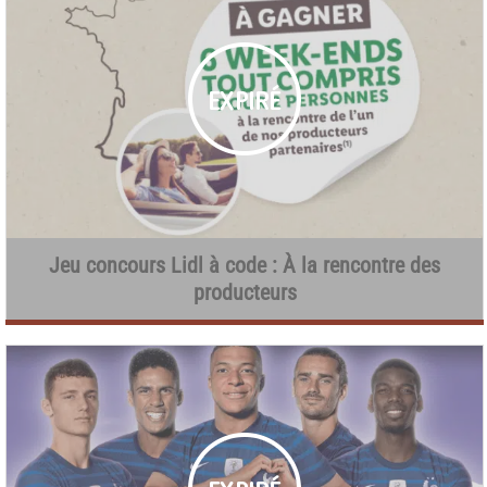
Jeu concours Lidl à code : À la rencontre des
producteurs