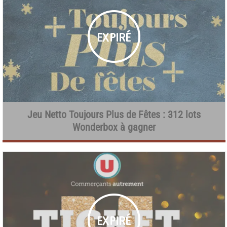
Jeu Netto Toujours Plus de Fêtes : 312 lots
Wonderbox à gagner