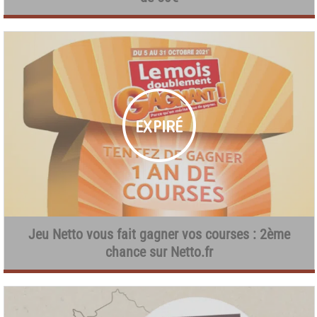
Jeu Netto vous fait gagner vos courses : 2ème
chance sur Netto.fr