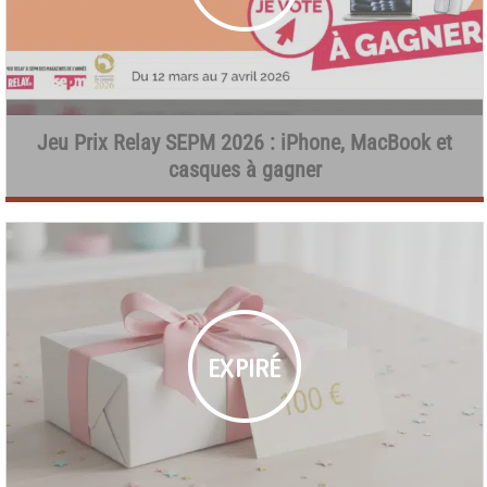
Jeu Prix Relay SEPM 2026 : iPhone, MacBook et
casques à gagner