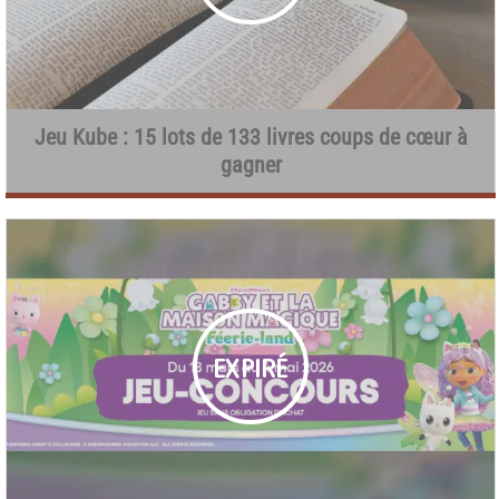
Jeu Kube : 15 lots de 133 livres coups de cœur à
gagner