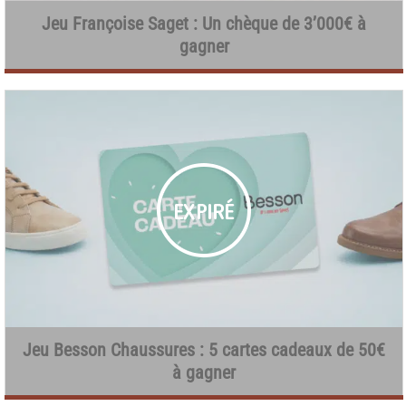
Jeu Françoise Saget : Un chèque de 3’000€ à
gagner
Jeu Besson Chaussures : 5 cartes cadeaux de 50€
à gagner