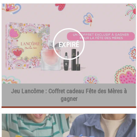
Jeu Lancôme : Coffret cadeau Fête des Mères à
gagner