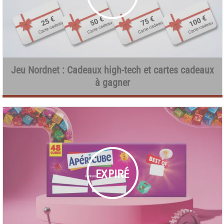
Jeu Nordnet : Cadeaux high-tech et cartes cadeaux
à gagner