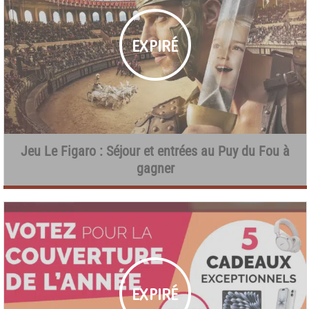
Jeu Le Figaro : Séjour et entrées au Puy du Fou à
gagner