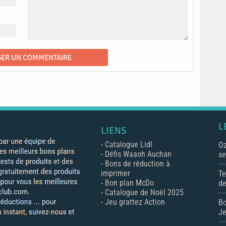
L
LIENS
-
Catalogue Lidl
Oz
-
Défis Waaoh Auchan
se
-
Bons de réduction à
imprimer
Te
-
Bon plan McDo
de
-
Catalogue de Noël 2025
-
Jeu grattez Action
Bo
Je