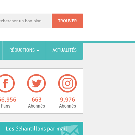
RÉDUCTIONS
ACTUALITÉS
66,956
663
9,976
Fans
Abonnés
Abonnés
Les échantillons par mail