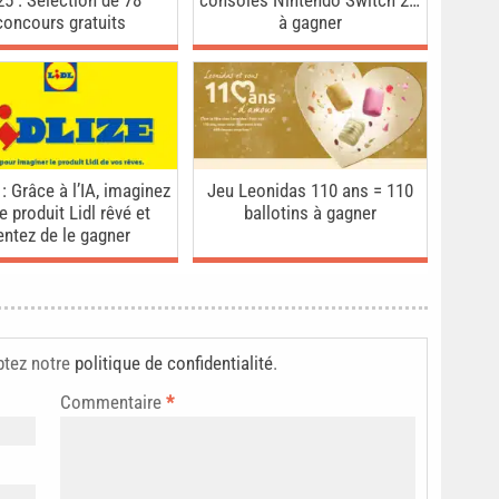
25 : Sélection de 78
consoles Nintendo Switch 2…
concours gratuits
à gagner
 : Grâce à l’IA, imaginez
Jeu Leonidas 110 ans = 110
e produit Lidl rêvé et
ballotins à gagner
entez de le gagner
ptez notre
politique de confidentialité
.
Commentaire
*