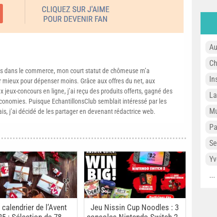
Au
Ch
s dans le commerce, mon court statut de chômeuse m’a
In
mieux pour dépenser moins. Grâce aux offres du net, aux
 jeux-concours en ligne, j’ai reçu des produits offerts, gagné des
L
conomies. Puisque EchantillonsClub semblait intéressé par les
Mu
ais, j’ai décidé de les partager en devenant rédactrice web.
P
Se
Yv
..
 calendrier de l’Avent
Jeu Nissin Cup Noodles : 3