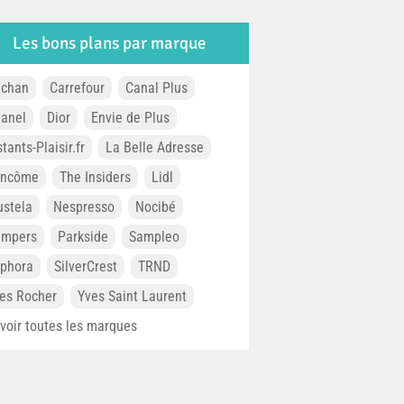
Les bons plans par marque
chan
Carrefour
Canal Plus
anel
Dior
Envie de Plus
stants-Plaisir.fr
La Belle Adresse
ancôme
The Insiders
Lidl
stela
Nespresso
Nocibé
ampers
Parkside
Sampleo
phora
SilverCrest
TRND
es Rocher
Yves Saint Laurent
. voir toutes les marques