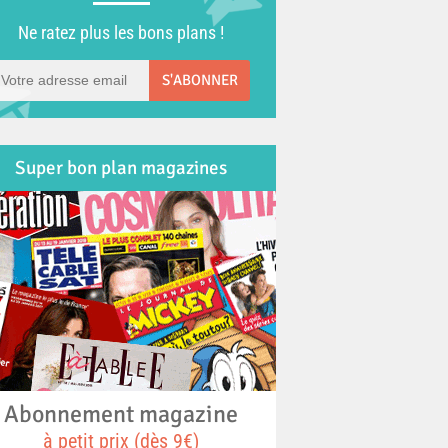
Ne ratez plus les bons plans !
S'ABONNER
Super bon plan magazines
Abonnement magazine
à petit prix (dès 9€)