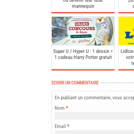
ou devenir leur futur
20
mannequin
Super U / Hyper U : 1 dessin =
Lidlize
1 cadeau Harry Potter gratuit
votr
t
ECRIRE UN COMMENTAIRE
En publiant un commentaire, vous acce
Nom
*
Email
*