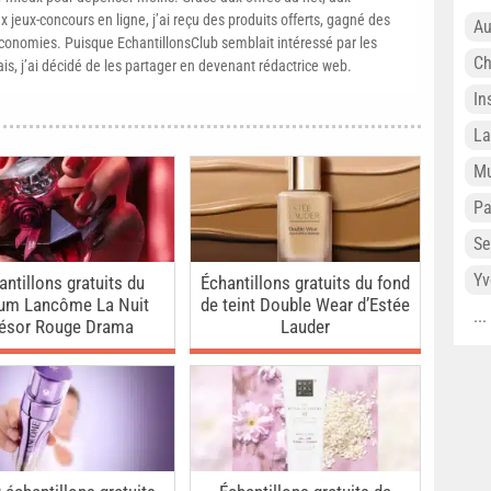
 jeux-concours en ligne, j’ai reçu des produits offerts, gagné des
Au
conomies. Puisque EchantillonsClub semblait intéressé par les
Ch
ais, j’ai décidé de les partager en devenant rédactrice web.
In
L
Mu
P
Se
Yv
antillons gratuits du
Échantillons gratuits du fond
fum Lancôme La Nuit
de teint Double Wear d’Estée
..
résor Rouge Drama
Lauder