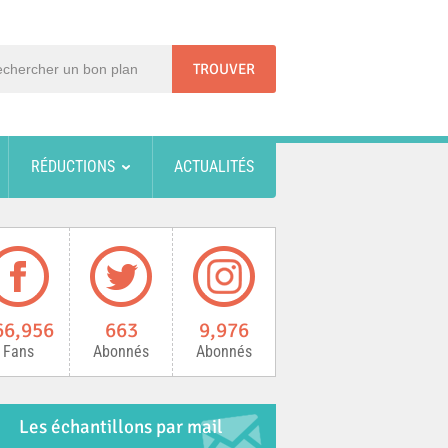
RÉDUCTIONS
ACTUALITÉS
66,956
663
9,976
Fans
Abonnés
Abonnés
Les échantillons par mail