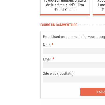
10’000 échantillons gratuits
5’000
de la crème Kiehl’s Ultra
Lanc
Facial Cream
Tr
ECRIRE UN COMMENTAIRE
En publiant un commentaire, vous acce
Nom
*
Email
*
Site web (facultatif)