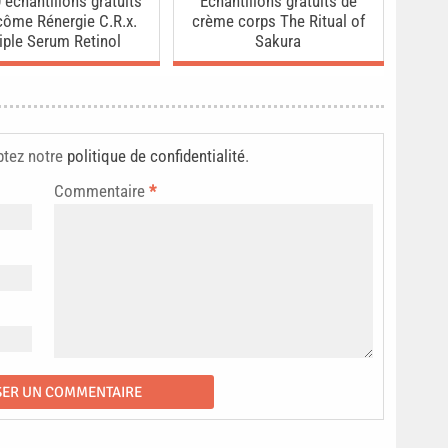
 échantillons gratuits
Échantillons gratuits de
ôme Rénergie C.R.x.
crème corps The Ritual of
iple Serum Retinol
Sakura
ptez notre
politique de confidentialité
.
Commentaire
*