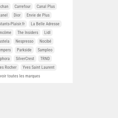
chan
Carrefour
Canal Plus
anel
Dior
Envie de Plus
stants-Plaisir.fr
La Belle Adresse
ancôme
The Insiders
Lidl
stela
Nespresso
Nocibé
ampers
Parkside
Sampleo
phora
SilverCrest
TRND
es Rocher
Yves Saint Laurent
. voir toutes les marques