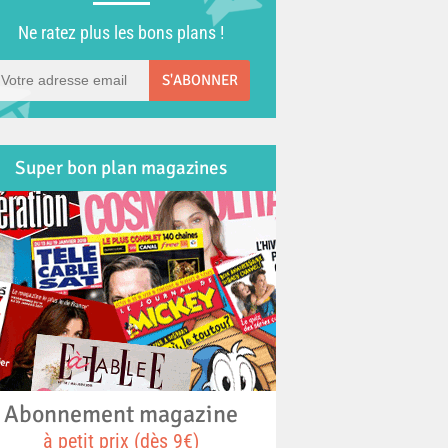
Ne ratez plus les bons plans !
S'ABONNER
Super bon plan magazines
Abonnement magazine
à petit prix (dès 9€)