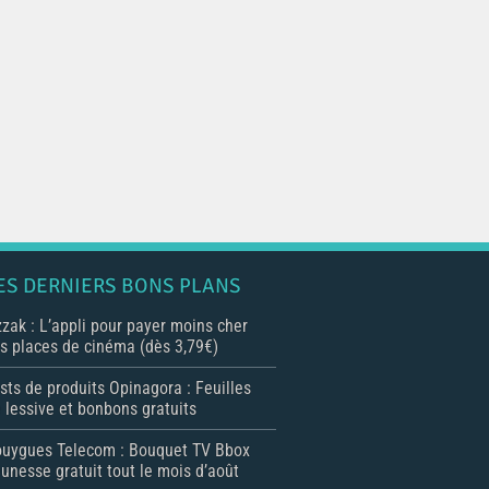
ES DERNIERS BONS PLANS
zak : L’appli pour payer moins cher
s places de cinéma (dès 3,79€)
sts de produits Opinagora : Feuilles
 lessive et bonbons gratuits
uygues Telecom : Bouquet TV Bbox
unesse gratuit tout le mois d’août