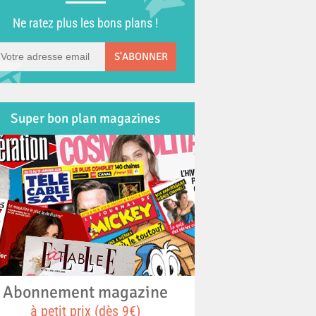
Ne ratez plus les bons plans !
S'ABONNER
Super bon plan magazines
Abonnement magazine
à petit prix (dès 9€)