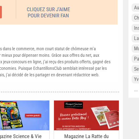
Au
Ch
In
L
Mu
s dans le commerce, mon court statut de chômeuse m’a
mieux pour dépenser moins. Grâce aux offres du net, aux
P
 jeux-concours en ligne, j’ai reçu des produits offerts, gagné des
conomies. Puisque EchantillonsClub semblait intéressé par les
Se
ais, j’ai décidé de les partager en devenant rédactrice web.
Yv
..
azine Science & Vie
Magazine La Ratte du