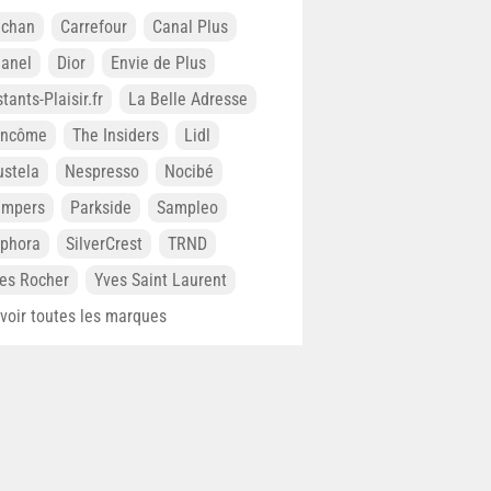
chan
Carrefour
Canal Plus
anel
Dior
Envie de Plus
stants-Plaisir.fr
La Belle Adresse
ancôme
The Insiders
Lidl
stela
Nespresso
Nocibé
ampers
Parkside
Sampleo
phora
SilverCrest
TRND
es Rocher
Yves Saint Laurent
. voir toutes les marques