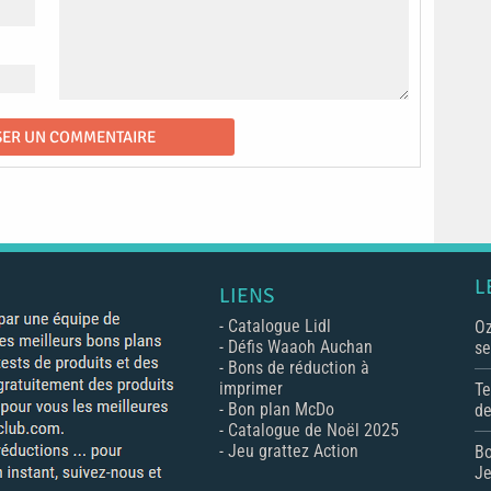
L
LIENS
-
Catalogue Lidl
Oz
-
Défis Waaoh Auchan
se
-
Bons de réduction à
imprimer
Te
-
Bon plan McDo
de
-
Catalogue de Noël 2025
-
Jeu grattez Action
Bo
Je