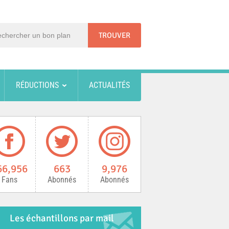
RÉDUCTIONS
ACTUALITÉS
66,956
663
9,976
Fans
Abonnés
Abonnés
Les échantillons par mail