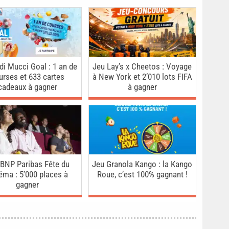
di Mucci Goal : 1 an de
Jeu Lay’s x Cheetos : Voyage
urses et 633 cartes
à New York et 2’010 lots FIFA
cadeaux à gagner
à gagner
 BNP Paribas Fête du
Jeu Granola Kango : la Kango
éma : 5’000 places à
Roue, c’est 100% gagnant !
gagner