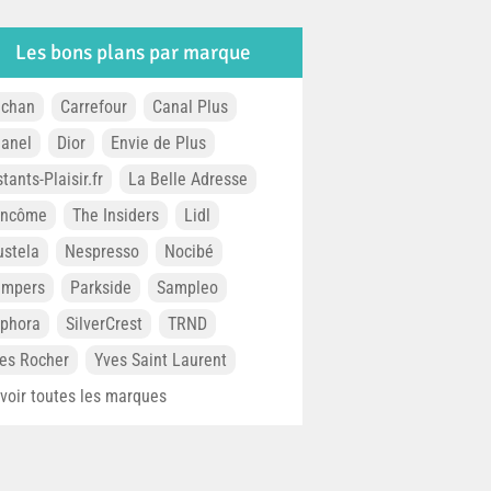
Les bons plans par marque
chan
Carrefour
Canal Plus
anel
Dior
Envie de Plus
stants-Plaisir.fr
La Belle Adresse
ancôme
The Insiders
Lidl
stela
Nespresso
Nocibé
ampers
Parkside
Sampleo
phora
SilverCrest
TRND
es Rocher
Yves Saint Laurent
. voir toutes les marques