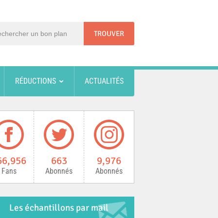
RÉDUCTIONS
ACTUALITÉS
66,956
663
9,976
Fans
Abonnés
Abonnés
Les échantillons par mail