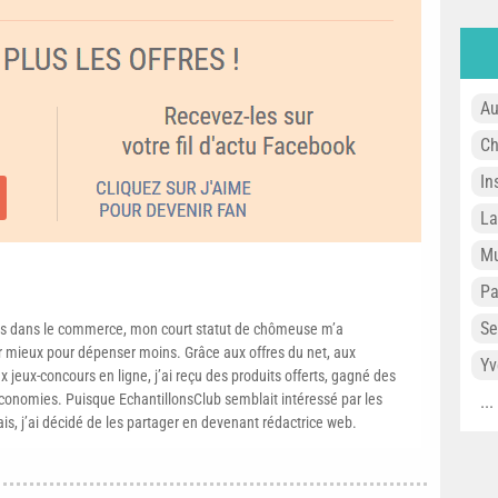
Au
Ch
In
L
Mu
P
Se
s dans le commerce, mon court statut de chômeuse m’a
mieux pour dépenser moins. Grâce aux offres du net, aux
Yv
 jeux-concours en ligne, j’ai reçu des produits offerts, gagné des
conomies. Puisque EchantillonsClub semblait intéressé par les
..
ais, j’ai décidé de les partager en devenant rédactrice web.