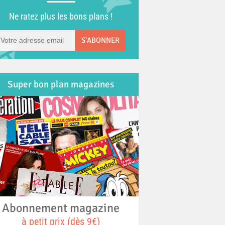
Ne ratez plus les bons plans !
S'ABONNER
Super bon plan magazines
Abonnement magazine
à petit prix (dès 9€)