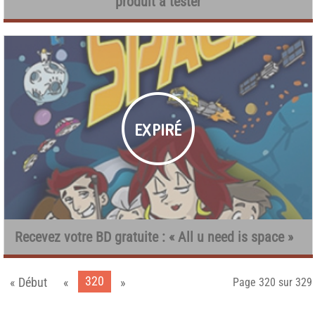
produit à tester
Recevez votre BD gratuite : « All u need is space »
320
« Début
«
»
Page 320 sur 329