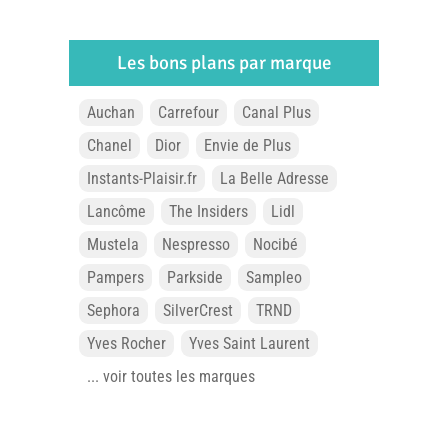
Les bons plans par marque
Auchan
Carrefour
Canal Plus
Chanel
Dior
Envie de Plus
Instants-Plaisir.fr
La Belle Adresse
Lancôme
The Insiders
Lidl
Mustela
Nespresso
Nocibé
Pampers
Parkside
Sampleo
Sephora
SilverCrest
TRND
Yves Rocher
Yves Saint Laurent
... voir toutes les marques