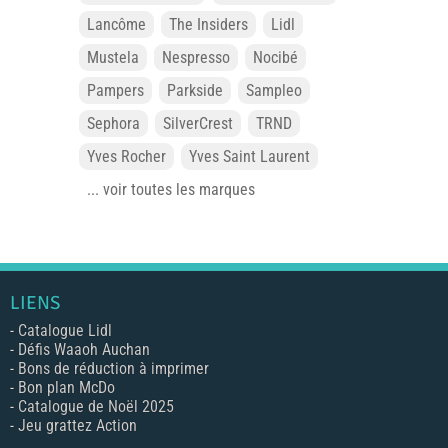
Lancôme
The Insiders
Lidl
Mustela
Nespresso
Nocibé
Pampers
Parkside
Sampleo
Sephora
SilverCrest
TRND
Yves Rocher
Yves Saint Laurent
... voir toutes les marques
LIENS
-
Catalogue Lidl
-
Défis Waaoh Auchan
-
Bons de réduction à imprimer
-
Bon plan McDo
-
Catalogue de Noël 2025
-
Jeu grattez Action