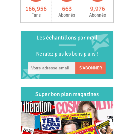
166,956
663
9,976
Fans
Abonnés
Abonnés
Les échantillons par mail
Ne ratez plus les bons plans !
S'ABONNER
Super bon plan magazines